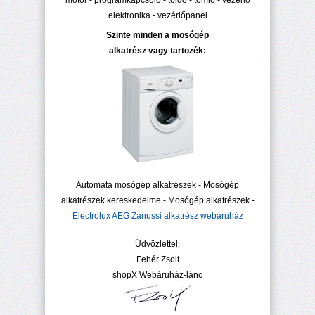
motor - programkapcsoló - toldó - tömlő - vezérlő
elektronika - vezérlőpanel
Szinte minden a mosógép
alkatrész vagy tartozék:
Automata mosógép alkatrészek - Mosógép
alkatrészek kereskedelme - Mosógép alkatrészek -
Electrolux AEG Zanussi alkatrész webáruház
Üdvözlettel:
Fehér Zsolt
shopX Webáruház-lánc