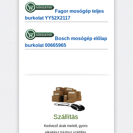
Fagor mosógép teljes
burkolat YY52X2117
Bosch mosógép előlap
burkolat 00665965
Szállítás
Kedvező árak melett, gyors
alkatrész házhoz szállítás.