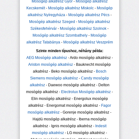
Mosógép alkatrész Győr
-
Mosógép alkatrész
Kecskemét
-
Mosógép alkatrész Miskolc
-
Mosógép
alkatrész Nyíregyháza
-
Mosógép alkatrész Pécs
-
Mosógép alkatrész Szeged
-
Mosógép alkatrész
Székesfehérvár
-
Mosógép alkatrész Szolnok
-
Mosógép alkatrész Szombathely
-
Mosógép
alkatrész Tatabánya
-
Mosógép alkatrész Veszprém
Szinte minden típushoz, néhány példa:
AEG Mosógép alkatrész
- Ardo mosógép alkatrész -
Ariston mosógép alkatrész
- Bauknecht mosógép
alkatrész - Beko mosógép alkatrész -
Bosch
Siemens mosógép alkatrész
-
Candy mosógép
alkatrész
- Daewoo mosógép alkatrész - Delton
mosógép alkatrész -
Electrolux Mosógép alkatrész
-
Elin mosógép alkatrész - Energolux mosógép
alkatrész - Energomat mosógép alkatrész -
Fagor
mosógép alkatrész
- Gorenje mosógép alkatrész -
Hajdú mosógép alkatrész - Iberna mosógép
alkatrész - Ignis mosógép alkatrész -
Indesit
mosógép alkatrész
- LG mosógép alkatrész -