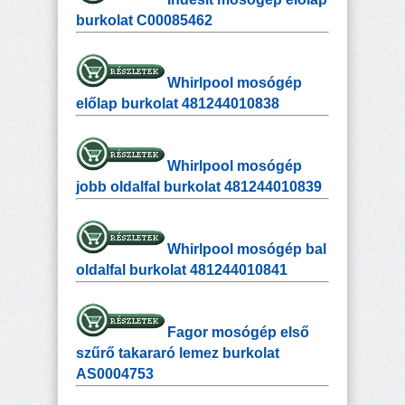
burkolat C00085462
Whirlpool mosógép
előlap burkolat 481244010838
Whirlpool mosógép
jobb oldalfal burkolat 481244010839
Whirlpool mosógép bal
oldalfal burkolat 481244010841
Fagor mosógép első
szűrő takararó lemez burkolat
AS0004753