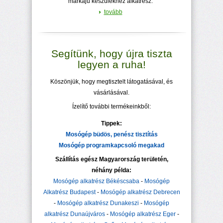
márkájú készülékhez alkatrész.
tovább
Segítünk, hogy újra tiszta
legyen a ruha!
Köszönjük, hogy megtisztelt látogatásával, és
vásárlásával.
Ízelítő további termékeinkből:
Tippek:
Mosógép büdös, penész tisztítás
Mosógép programkapcsoló megakad
Szállítás egész Magyarország területén,
néhány példa:
Mosógép alkatrész Békéscsaba
-
Mosógép
Alkatrész Budapest
-
Mosógép alkatrész Debrecen
-
Mosógép alkatrész Dunakeszi
-
Mosógép
alkatrész Dunaújváros
-
Mosógép alkatrész Eger
-