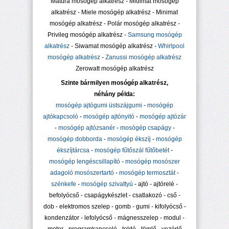
Matura mosógép alkatrész - Midimat mosógép
alkatrész - Miele mosógép alkatrész - Minimat
mosógép alkatrész - Polár mosógép alkatrész -
Privileg mosógép alkatrész -
Samsung mosógép
alkatrész
- Siwamat mosógép alkatrész -
Whirlpool
mosógép alkatrész
-
Zanussi mosógép alkatrész
Zerowatt mosógép alkatrész
Szinte bármilyen mosógép alkatrész,
néhány példa:
mosógép ajtógumi üstszájgumi
-
mosógép
ajtókapcsoló
-
mosógép ajtónyitó
-
mosógép ajtózár
-
mosógép ajtózsanér
-
mosógép csapágy
-
mosógép dobborda
-
mosógép ékszíj
-
mosógép
ékszíjtárcsa
-
mosógép fűtőszál fűtőbetét
-
mosógép lengéscsillapító
-
mosógép mosószer
adagoló mosószertartó
-
mosógép termosztát
-
szénkefe
-
mosógép szivattyú
- ajtó - ajtórelé -
befolyócső - csapágykészlet - csatlakozó - cső -
dob - elektromos szelep - gomb - gumi - kifolyócső -
kondenzátor - lefolyócső - mágnesszelep - modul -