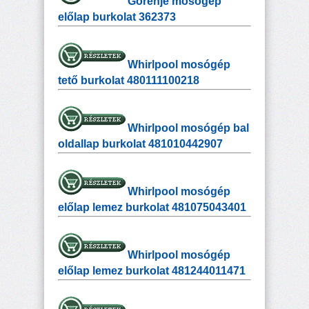
Gorenje mosógép
előlap burkolat 362373
Whirlpool mosógép
tető burkolat 480111100218
Whirlpool mosógép bal
oldallap burkolat 481010442907
Whirlpool mosógép
előlap lemez burkolat 481075043401
Whirlpool mosógép
előlap lemez burkolat 481244011471