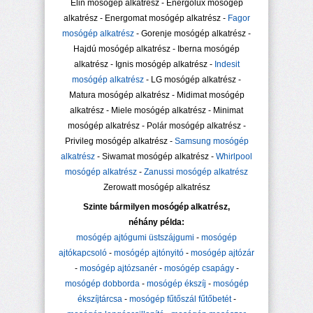
Elin mosógép alkatrész - Energolux mosógép
alkatrész - Energomat mosógép alkatrész -
Fagor
mosógép alkatrész
- Gorenje mosógép alkatrész -
Hajdú mosógép alkatrész - Iberna mosógép
alkatrész - Ignis mosógép alkatrész -
Indesit
mosógép alkatrész
- LG mosógép alkatrész -
Matura mosógép alkatrész - Midimat mosógép
alkatrész - Miele mosógép alkatrész - Minimat
mosógép alkatrész - Polár mosógép alkatrész -
Privileg mosógép alkatrész -
Samsung mosógép
alkatrész
- Siwamat mosógép alkatrész -
Whirlpool
mosógép alkatrész
-
Zanussi mosógép alkatrész
Zerowatt mosógép alkatrész
Szinte bármilyen mosógép alkatrész,
néhány példa:
mosógép ajtógumi üstszájgumi
-
mosógép
ajtókapcsoló
-
mosógép ajtónyitó
-
mosógép ajtózár
-
mosógép ajtózsanér
-
mosógép csapágy
-
mosógép dobborda
-
mosógép ékszíj
-
mosógép
ékszíjtárcsa
-
mosógép fűtőszál fűtőbetét
-