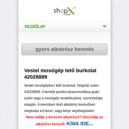
KEZDŐLAP
gyors alkatrész keresés
Vestel mosógép tető burkolat
42028889
Vestel mosógéphez tető burkolat. Originál szám:
42028889. A termék pontos beazonosítása gyári
szám vagy a mosógép modellszáma, szervizkódja
alapján. A menüben lévő alkatrész keresőben
megtudja ezt tenni, vagy kérje segítségünket.
Nem találja a keresett alkatrészt? Használja az
Klikk IDE...
alkatrész keresőt: