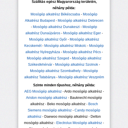
Szállítás egész Magyarország területén,
néhány példa:
Mosógép alkatrész Békéscsaba
-
Mosógép
Alkatrész Budapest
-
Mosógép alkatrész Debrecen
-
Mosógép alkatrész Dunakeszi
-
Mosógép
alkatrész Dunaújváros
-
Mosógép alkatrész Eger
-
Mosógép alkatrész Győr
-
Mosógép alkatrész
Kecskemét
-
Mosógép alkatrész Miskolc
-
Mosógép
alkatrész Nyíregyháza
-
Mosógép alkatrész Pécs
-
Mosógép alkatrész Szeged
-
Mosógép alkatrész
Székesfehérvár
-
Mosógép alkatrész Szolnok
-
Mosógép alkatrész Szombathely
-
Mosógép
alkatrész Tatabánya
-
Mosógép alkatrész Veszprém
Szinte minden típushoz, néhány példa:
AEG Mosógép alkatrész
- Ardo mosógép alkatrész -
Ariston mosógép alkatrész
- Bauknecht mosógép
alkatrész - Beko mosógép alkatrész -
Bosch
Siemens mosógép alkatrész
-
Candy mosógép
alkatrész
- Daewoo mosógép alkatrész - Delton
mosógép alkatrész -
Electrolux Mosógép alkatrész
-