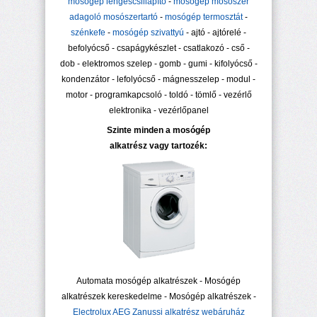
mosógép lengéscsillapító
-
mosógép mosószer
adagoló mosószertartó
-
mosógép termosztát
-
szénkefe
-
mosógép szivattyú
- ajtó - ajtórelé -
befolyócső - csapágykészlet - csatlakozó - cső -
dob - elektromos szelep - gomb - gumi - kifolyócső -
kondenzátor - lefolyócső - mágnesszelep - modul -
motor - programkapcsoló - toldó - tömlő - vezérlő
elektronika - vezérlőpanel
Szinte minden a mosógép
alkatrész vagy tartozék:
Automata mosógép alkatrészek - Mosógép
alkatrészek kereskedelme - Mosógép alkatrészek -
Electrolux AEG Zanussi alkatrész webáruház