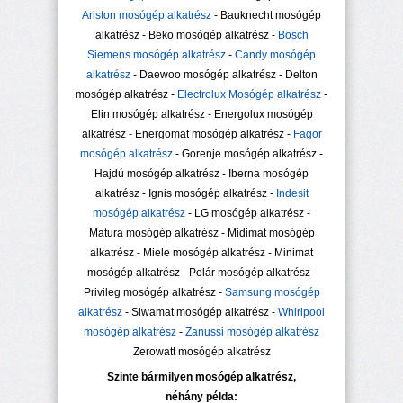
Ariston mosógép alkatrész
- Bauknecht mosógép
alkatrész - Beko mosógép alkatrész -
Bosch
Siemens mosógép alkatrész
-
Candy mosógép
alkatrész
- Daewoo mosógép alkatrész - Delton
mosógép alkatrész -
Electrolux Mosógép alkatrész
-
Elin mosógép alkatrész - Energolux mosógép
alkatrész - Energomat mosógép alkatrész -
Fagor
mosógép alkatrész
- Gorenje mosógép alkatrész -
Hajdú mosógép alkatrész - Iberna mosógép
alkatrész - Ignis mosógép alkatrész -
Indesit
mosógép alkatrész
- LG mosógép alkatrész -
Matura mosógép alkatrész - Midimat mosógép
alkatrész - Miele mosógép alkatrész - Minimat
mosógép alkatrész - Polár mosógép alkatrész -
Privileg mosógép alkatrész -
Samsung mosógép
alkatrész
- Siwamat mosógép alkatrész -
Whirlpool
mosógép alkatrész
-
Zanussi mosógép alkatrész
Zerowatt mosógép alkatrész
Szinte bármilyen mosógép alkatrész,
néhány példa: