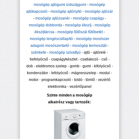
mosógép ajtógumi üstszájgumi
-
mosógép
ajtókapcsoló
-
mosógép ajtónyitó
-
mosógép ajtózár
-
mosógép ajtózsanér
-
mosógép csapágy
-
mosógép dobborda
-
mosógép ékszíj
-
mosógép
ékszíjtárcsa
-
mosógép fűtőszál fűtőbetét
-
mosógép lengéscsillapító
-
mosógép mosószer
adagoló mosószertartó
-
mosógép termosztát
-
szénkefe
-
mosógép szivattyú
- ajtó - ajtórelé -
befolyócső - csapágykészlet - csatlakozó - cső -
dob - elektromos szelep - gomb - gumi - kifolyócső -
kondenzátor - lefolyócső - mágnesszelep - modul -
motor - programkapcsoló - toldó - tömlő - vezérlő
elektronika - vezérlőpanel
Szinte minden a mosógép
alkatrész vagy tartozék: