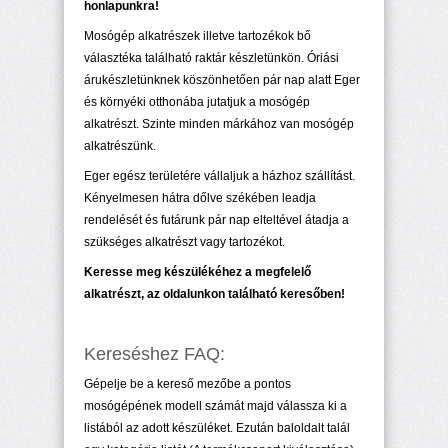
honlapunkra!
Mosógép alkatrészek illetve tartozékok bő
választéka található raktár készletünkön. Óriási
árukészletünknek köszönhetően pár nap alatt Eger
és környéki otthonába jutatjuk a mosógép
alkatrészt. Szinte minden márkához van mosógép
alkatrészünk.
Eger egész területére vállaljuk a házhoz szállítást.
Kényelmesen hátra dőlve székében leadja
rendelését és futárunk pár nap elteltével átadja a
szükséges alkatrészt vagy tartozékot.
Keresse meg készülékéhez a megfelelő
alkatrészt, az oldalunkon található keresőben!
Kereséshez FAQ:
Gépelje be a kereső mezőbe a pontos
mosógépének modell számát majd válassza ki a
listából az adott készüléket. Ezután baloldalt talál