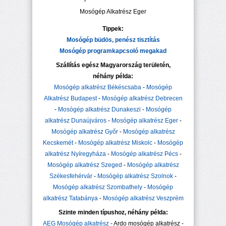
Mosógép Alkatrész Eger
Tippek:
Mosógép büdös, penész tisztítás
Mosógép programkapcsoló megakad
Szállítás egész Magyarország területén,
néhány példa:
Mosógép alkatrész Békéscsaba
-
Mosógép
Alkatrész Budapest
-
Mosógép alkatrész Debrecen
-
Mosógép alkatrész Dunakeszi
-
Mosógép
alkatrész Dunaújváros
-
Mosógép alkatrész Eger
-
Mosógép alkatrész Győr
-
Mosógép alkatrész
Kecskemét
-
Mosógép alkatrész Miskolc
-
Mosógép
alkatrész Nyíregyháza
-
Mosógép alkatrész Pécs
-
Mosógép alkatrész Szeged
-
Mosógép alkatrész
Székesfehérvár
-
Mosógép alkatrész Szolnok
-
Mosógép alkatrész Szombathely
-
Mosógép
alkatrész Tatabánya
-
Mosógép alkatrész Veszprém
Szinte minden típushoz, néhány példa:
AEG Mosógép alkatrész
- Ardo mosógép alkatrész -