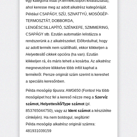
egy kategória listát (A termékcsoport kiválasztása),
ahol keresse meg az adott alkatrész kategóriáját.
Például CSAPÁGY, SZÍJ, SZIVATTYÚ, MOSÓGÉP-
TERMOSZTÁT, DOBBORDA,
LENGÉSCSILLAPÍTÓ, SZÉNKEFE, SZIMMERING,
CSAPÁGY stb. Ezután automatán lelistázza a
rendszerünk a z alkatrészeket. Előfordulhat, hogy
az adott termék nem szállítható, ekkor klikkeljen a
Helyettesítő cikkek
opcióra (ha van). Ezután
klikkeljen rá, és máris teheti a kosárba. Az alkatrész
megnevezésre klikkelve több infót kaphat a
termékről. Persze originál szám szerint is kereshet
a speciális keresőnben.
Példa mosógép típusra: AWG650 (Fontos! Ha több
mosógépet hoz fel a kereső nézze meg a
Szervíz
számot, Helyettesítő/Type számot
(pl.
853765044750), vagy az
Ident számot
a készüléke
címkéjén). Ha nem boldogul, segítünk!
Példa mosógép alkatrész originál számra:
481931039159