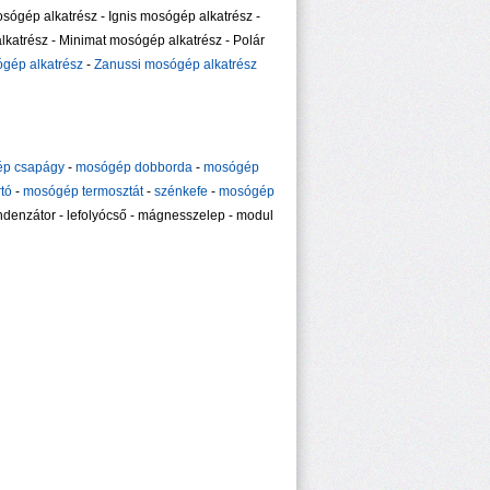
sógép alkatrész - Ignis mosógép alkatrész -
katrész - Minimat mosógép alkatrész - Polár
gép alkatrész
-
Zanussi mosógép alkatrész
p csapágy
-
mosógép dobborda
-
mosógép
tó
-
mosógép termosztát
-
szénkefe
-
mosógép
kondenzátor - lefolyócső - mágnesszelep - modul