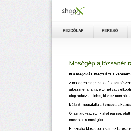
KEZDŐLAP
KERESŐ
Mosógép ajtózsanér ra
Itt a megoldás, megtalálta a keresett 
A mosógép meghibásodása természetes, 
ajtózsanérjánál is, eltörhet vagy elkop
elég nehézkes lehet, hisz ez nem hétk
Nálunk megtalálja a keresett alkatrés
Óriási árukészletünk által pár nap alat
moshat is a mosógép.
Használja Mosógép alkatrész keresőnket