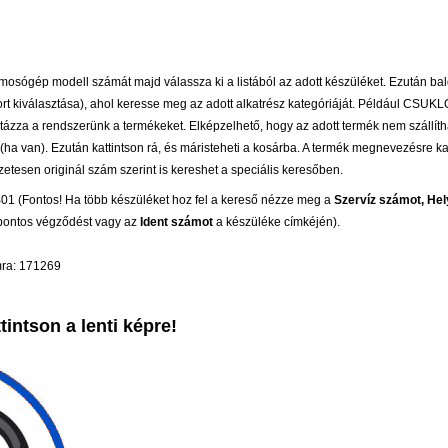
osógép modell számát majd válassza ki a listából az adott készüléket. Ezután bal
oport kiválasztása), ahol keresse meg az adott alkatrész kategóriáját. Például CSU
tázza a rendszerünk a termékeket. Elképzelhető, hogy az adott termék nem szállíth
(ha van). Ezután kattintson rá, és máristeheti a kosárba. A termék megnevezésre ka
etesen originál szám szerint is kereshet a speciális keresőben.
 (Fontos! Ha több készüléket hoz fel a kereső nézze meg a
Szervíz számot, Hel
 pontos végződést vagy az
Ident számot
a készüléke címkéjén).
mra: 171269
intson a lenti képre!