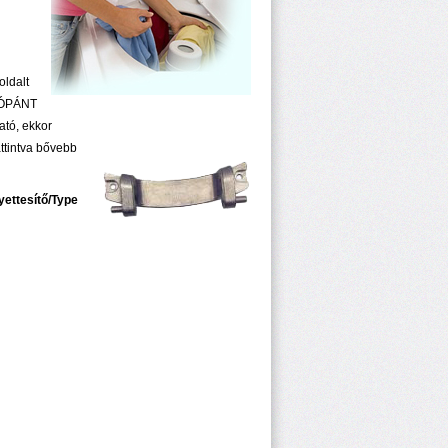
oldalt
KLÓPÁNT
ató, ekkor
ttintva bővebb
yettesítő/Type