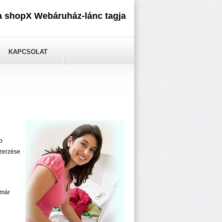
 a shopX Webáruház-lánc tagja
KAPCSOLAT
p
szerzése
 már