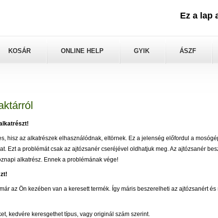
Ez a lap
KOSÁR
ONLINE HELP
GYIK
ÁSZF
ktárról
alkatrészt!
hisz az alkatrészek elhasználódnak, eltörnek. Ez a jelenség előfordul a mosógé
hat. Ezt a problémát csak az ajtózsanér cseréjével oldhatjuk meg. Az ajtózsanér be
öznapi alkatrész. Ennek a problémának vége!
zt!
t már az Ön kezében van a keresett termék. Így máris beszerelheti az ajtózsanért és
, kedvére keresgethet típus, vagy originál szám szerint.