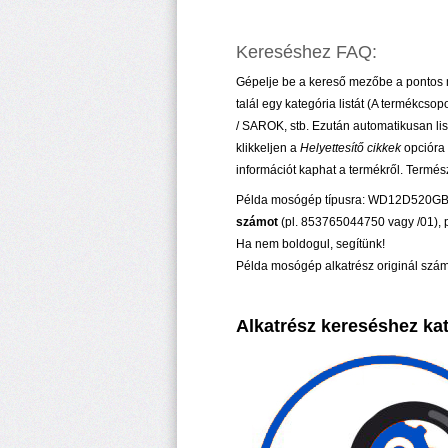
Kereséshez FAQ:
Gépelje be a kereső mezőbe a pontos m
talál egy kategória listát (A termékcs
/ SAROK, stb.
Ezután automatikusan lis
klikkeljen a
Helyettesítő cikkek
opcióra 
információt kaphat a termékről. Termész
Példa mosógép típusra: WD12D520GB01
számot
(pl. 853765044750 vagy /01),
Ha nem boldogul, segítünk!
Példa mosógép alkatrész originál szá
Alkatrész kereséshez katt