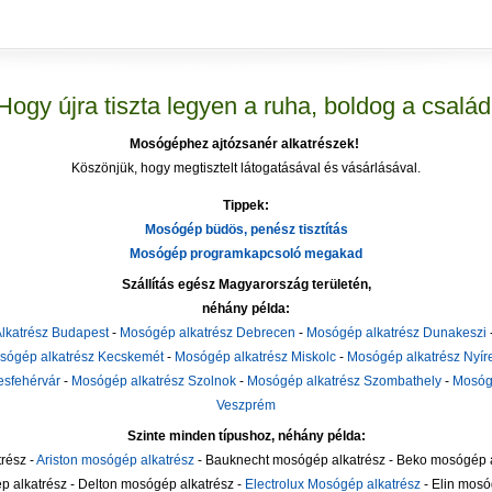
Hogy újra tiszta legyen a ruha, boldog a család
Mosógéphez ajtózsanér alkatrészek!
Köszönjük, hogy megtisztelt látogatásával és vásárlásával.
Tippek:
Mosógép büdös, penész tisztítás
Mosógép programkapcsoló megakad
Szállítás egész Magyarország területén,
néhány példa:
lkatrész Budapest
-
Mosógép alkatrész Debrecen
-
Mosógép alkatrész Dunakeszi
sógép alkatrész Kecskemét
-
Mosógép alkatrész Miskolc
-
Mosógép alkatrész Nyí
esfehérvár
-
Mosógép alkatrész Szolnok
-
Mosógép alkatrész Szombathely
-
Mosóg
Veszprém
Szinte minden típushoz, néhány példa:
rész -
Ariston mosógép alkatrész
- Bauknecht mosógép alkatrész - Beko mosógép a
alkatrész - Delton mosógép alkatrész -
Electrolux Mosógép alkatrész
- Elin mosó