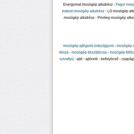
Energomat mosógép alkatrész -
Fagor mosó
Indesit mosógép alkatrész
- LG mosógép alka
mosógép alkatrész - Privileg mosógép alka
mosógép ajtógumi üstszájgumi
-
mosógép a
ékszíj
-
mosógép ékszíjtárcsa
-
mosógép fűtősz
szivattyú
- ajtó - ajtórelé - befolyócső - csapá