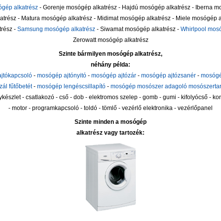
gép alkatrész
- Gorenje mosógép alkatrész - Hajdú mosógép alkatrész - Iberna mo
trész - Matura mosógép alkatrész - Midimat mosógép alkatrész - Miele mosógép al
trész -
Samsung mosógép alkatrész
- Siwamat mosógép alkatrész -
Whirlpool mosó
Zerowatt mosógép alkatrész
Szinte bármilyen mosógép alkatrész,
néhány példa:
jtókapcsoló
-
mosógép ajtónyitó
-
mosógép ajtózár
-
mosógép ajtózsanér
-
mosógé
ál fűtőbetét
-
mosógép lengéscsillapító
-
mosógép mosószer adagoló mosószertar
gykészlet - csatlakozó - cső - dob - elektromos szelep - gomb - gumi - kifolyócső - 
- motor - programkapcsoló - toldó - tömlő - vezérlő elektronika - vezérlőpanel
Szinte minden a mosógép
alkatrész vagy tartozék: