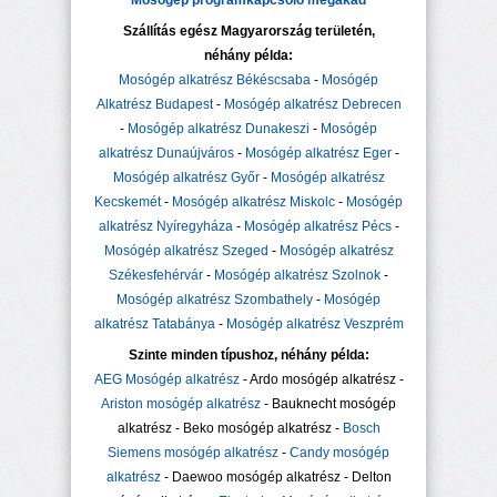
Mosógép programkapcsoló megakad
Szállítás egész Magyarország területén,
néhány példa:
Mosógép alkatrész Békéscsaba
-
Mosógép
Alkatrész Budapest
-
Mosógép alkatrész Debrecen
-
Mosógép alkatrész Dunakeszi
-
Mosógép
alkatrész Dunaújváros
-
Mosógép alkatrész Eger
-
Mosógép alkatrész Győr
-
Mosógép alkatrész
Kecskemét
-
Mosógép alkatrész Miskolc
-
Mosógép
alkatrész Nyíregyháza
-
Mosógép alkatrész Pécs
-
Mosógép alkatrész Szeged
-
Mosógép alkatrész
Székesfehérvár
-
Mosógép alkatrész Szolnok
-
Mosógép alkatrész Szombathely
-
Mosógép
alkatrész Tatabánya
-
Mosógép alkatrész Veszprém
Szinte minden típushoz, néhány példa:
AEG Mosógép alkatrész
- Ardo mosógép alkatrész -
Ariston mosógép alkatrész
- Bauknecht mosógép
alkatrész - Beko mosógép alkatrész -
Bosch
Siemens mosógép alkatrész
-
Candy mosógép
alkatrész
- Daewoo mosógép alkatrész - Delton