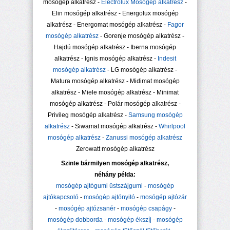
mosógép alkatrész -
Electrolux Mosógép alkatrész
-
Elin mosógép alkatrész - Energolux mosógép
alkatrész - Energomat mosógép alkatrész -
Fagor
mosógép alkatrész
- Gorenje mosógép alkatrész -
Hajdú mosógép alkatrész - Iberna mosógép
alkatrész - Ignis mosógép alkatrész -
Indesit
mosógép alkatrész
- LG mosógép alkatrész -
Matura mosógép alkatrész - Midimat mosógép
alkatrész - Miele mosógép alkatrész - Minimat
mosógép alkatrész - Polár mosógép alkatrész -
Privileg mosógép alkatrész -
Samsung mosógép
alkatrész
- Siwamat mosógép alkatrész -
Whirlpool
mosógép alkatrész
-
Zanussi mosógép alkatrész
Zerowatt mosógép alkatrész
Szinte bármilyen mosógép alkatrész,
néhány példa:
mosógép ajtógumi üstszájgumi
-
mosógép
ajtókapcsoló
-
mosógép ajtónyitó
-
mosógép ajtózár
-
mosógép ajtózsanér
-
mosógép csapágy
-
mosógép dobborda
-
mosógép ékszíj
-
mosógép