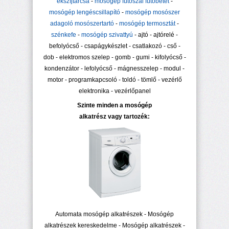
ékszíjtárcsa
-
mosógép fűtőszál fűtőbetét
-
mosógép lengéscsillapító
-
mosógép mosószer
adagoló mosószertartó
-
mosógép termosztát
-
szénkefe
-
mosógép szivattyú
- ajtó - ajtórelé -
befolyócső - csapágykészlet - csatlakozó - cső -
dob - elektromos szelep - gomb - gumi - kifolyócső -
kondenzátor - lefolyócső - mágnesszelep - modul -
motor - programkapcsoló - toldó - tömlő - vezérlő
elektronika - vezérlőpanel
Szinte minden a mosógép
alkatrész vagy tartozék:
Automata mosógép alkatrészek - Mosógép
alkatrészek kereskedelme - Mosógép alkatrészek -