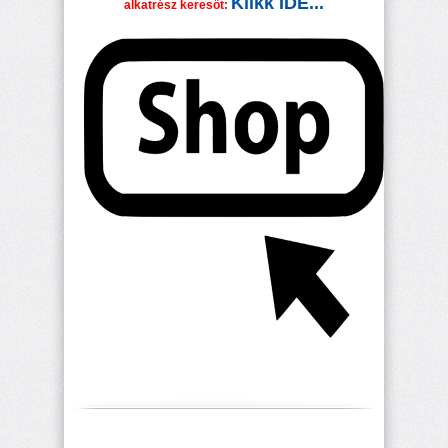
Klikk IDE...
alkatrész keresőt: