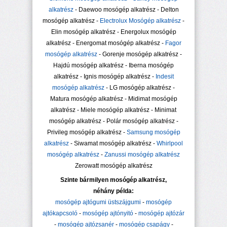
alkatrész
- Daewoo mosógép alkatrész - Delton
mosógép alkatrész -
Electrolux Mosógép alkatrész
-
Elin mosógép alkatrész - Energolux mosógép
alkatrész - Energomat mosógép alkatrész -
Fagor
mosógép alkatrész
- Gorenje mosógép alkatrész -
Hajdú mosógép alkatrész - Iberna mosógép
alkatrész - Ignis mosógép alkatrész -
Indesit
mosógép alkatrész
- LG mosógép alkatrész -
Matura mosógép alkatrész - Midimat mosógép
alkatrész - Miele mosógép alkatrész - Minimat
mosógép alkatrész - Polár mosógép alkatrész -
Privileg mosógép alkatrész -
Samsung mosógép
alkatrész
- Siwamat mosógép alkatrész -
Whirlpool
mosógép alkatrész
-
Zanussi mosógép alkatrész
Zerowatt mosógép alkatrész
Szinte bármilyen mosógép alkatrész,
néhány példa:
mosógép ajtógumi üstszájgumi
-
mosógép
ajtókapcsoló
-
mosógép ajtónyitó
-
mosógép ajtózár
-
mosógép ajtózsanér
-
mosógép csapágy
-