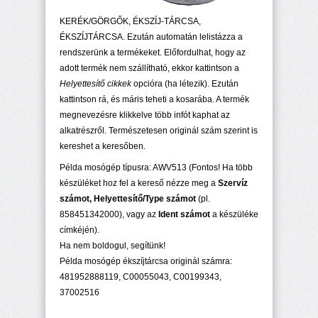
KERÉK/GÖRGŐK, ÉKSZÍJ-TÁRCSA,
ÉKSZÍJTÁRCSA. Ezután automatán lelistázza a
rendszerünk a termékeket. Előfordulhat, hogy az
adott termék nem szállítható, ekkor kattintson a
Helyettesítő cikkek
opcióra (ha létezik). Ezután
kattintson rá, és máris teheti a kosarába. A termék
megnevezésre klikkelve több infót kaphat az
alkatrészről. Természetesen originál szám szerint is
kereshet a keresőben.
Példa mosógép típusra: AWV513 (Fontos! Ha több
készüléket hoz fel a kereső nézze meg a
Szervíz
számot, Helyettesítő/Type számot
(pl.
858451342000), vagy az
Ident számot
a készüléke
címkéjén).
Ha nem boldogul, segítünk!
Példa mosógép ékszíjtárcsa originál számra:
481952888119, C00055043, C00199343,
37002516