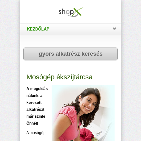
KEZDŐLAP
gyors alkatrész keresés
Mosógép ékszíjtárcsa
A megoldás
nálunk, a
keresett
alkatrészt
már szinte
Önnél!
A mosógép