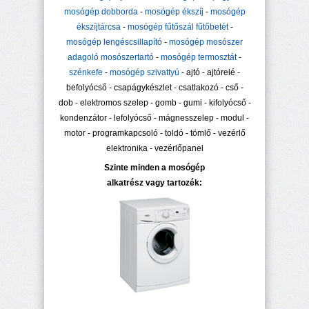
mosógép dobborda
-
mosógép ékszíj
-
mosógép
ékszíjtárcsa
-
mosógép fűtőszál fűtőbetét
-
mosógép lengéscsillapító
-
mosógép mosószer
adagoló mosószertartó
-
mosógép termosztát
-
szénkefe
-
mosógép szivattyú
- ajtó - ajtórelé -
befolyócső - csapágykészlet - csatlakozó - cső -
dob - elektromos szelep - gomb - gumi - kifolyócső -
kondenzátor - lefolyócső - mágnesszelep - modul -
motor - programkapcsoló - toldó - tömlő - vezérlő
elektronika - vezérlőpanel
Szinte minden a mosógép
alkatrész vagy tartozék: