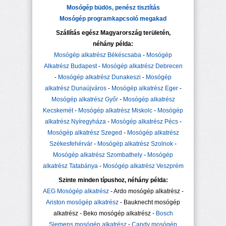
Mosógép büdös, penész tisztítás
Mosógép programkapcsoló megakad
Szállítás egész Magyarország területén,
néhány példa:
Mosógép alkatrész Békéscsaba
-
Mosógép
Alkatrész Budapest
-
Mosógép alkatrész Debrecen
-
Mosógép alkatrész Dunakeszi
-
Mosógép
alkatrész Dunaújváros
-
Mosógép alkatrész Eger
-
Mosógép alkatrész Győr
-
Mosógép alkatrész
Kecskemét
-
Mosógép alkatrész Miskolc
-
Mosógép
alkatrész Nyíregyháza
-
Mosógép alkatrész Pécs
-
Mosógép alkatrész Szeged
-
Mosógép alkatrész
Székesfehérvár
-
Mosógép alkatrész Szolnok
-
Mosógép alkatrész Szombathely
-
Mosógép
alkatrész Tatabánya
-
Mosógép alkatrész Veszprém
Szinte minden típushoz, néhány példa:
AEG Mosógép alkatrész
- Ardo mosógép alkatrész -
Ariston mosógép alkatrész
- Bauknecht mosógép
alkatrész - Beko mosógép alkatrész -
Bosch
Siemens mosógép alkatrész
-
Candy mosógép