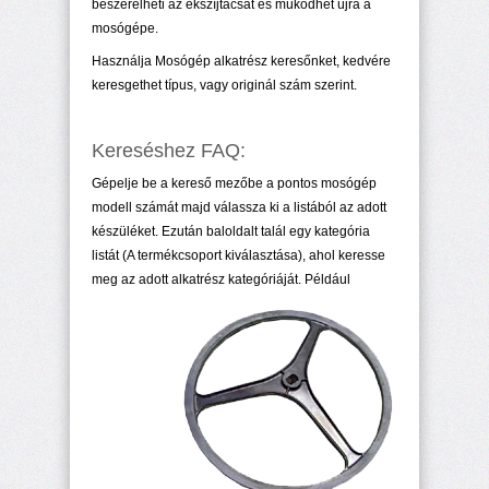
beszerelheti az ékszíjtácsát és müködhet újra a
mosógépe.
Használja Mosógép alkatrész keresőnket, kedvére
keresgethet típus, vagy originál szám szerint.
Kereséshez FAQ:
Gépelje be a kereső mezőbe a pontos mosógép
modell számát majd válassza ki a listából az adott
készüléket. Ezután baloldalt talál egy kategória
listát (A termékcsoport kiválasztása), ahol keresse
meg az adott alkatrész kategóriáját. Például