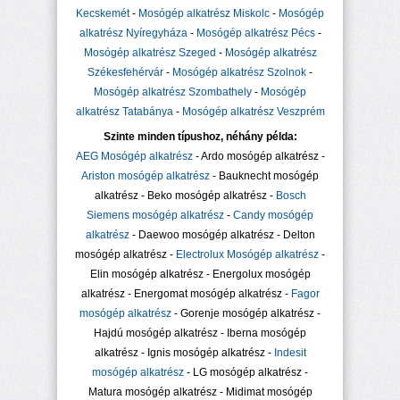
Kecskemét
-
Mosógép alkatrész Miskolc
-
Mosógép
alkatrész Nyíregyháza
-
Mosógép alkatrész Pécs
-
Mosógép alkatrész Szeged
-
Mosógép alkatrész
Székesfehérvár
-
Mosógép alkatrész Szolnok
-
Mosógép alkatrész Szombathely
-
Mosógép
alkatrész Tatabánya
-
Mosógép alkatrész Veszprém
Szinte minden típushoz, néhány példa:
AEG Mosógép alkatrész
- Ardo mosógép alkatrész -
Ariston mosógép alkatrész
- Bauknecht mosógép
alkatrész - Beko mosógép alkatrész -
Bosch
Siemens mosógép alkatrész
-
Candy mosógép
alkatrész
- Daewoo mosógép alkatrész - Delton
mosógép alkatrész -
Electrolux Mosógép alkatrész
-
Elin mosógép alkatrész - Energolux mosógép
alkatrész - Energomat mosógép alkatrész -
Fagor
mosógép alkatrész
- Gorenje mosógép alkatrész -
Hajdú mosógép alkatrész - Iberna mosógép
alkatrész - Ignis mosógép alkatrész -
Indesit
mosógép alkatrész
- LG mosógép alkatrész -
Matura mosógép alkatrész - Midimat mosógép