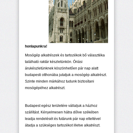
honlapunkra!
Mosógép alkatrészek és tartozékok bő választéka
található raktár készletünkön. Óriási
árukészletünknek köszönhetően pár nap alatt
budapesti otthonába jutatjuk a mosógép alkatrészt.
Szinte minden márkához tudunk biztosítani
mosógépéhez alkatrészt.
Budapest egész területére vállaljuk a házhoz
szállítást. Kényelmesen hátra dőlve székében
leadja rendelését és futárunk pár nap elteltével
átadja a szükséges tartozékot illetve alkatrészt.