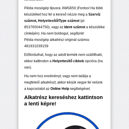
Példa mosógép típusra: AWG650 (Fontos! Ha több
készüléket hoz fel a kereső nézze meg a
Szervíz
számot, Helyettesítő/Type számot
(pl.
853765044750), vagy az
Ident számot
a készüléke
címkéjén). Ha nem boldogul, segítünk!
Példa mosógép alkatrész originál számra:
481931039159
Előfordulhat, hogy az adott termék nem szállítható,
ekkor kattinston a
Helyettesítő cikkek
opcióra (ha
van).
Ha nem hoz eredményt, vagy nem találja a
megfelelő alkatrészt, akkor kérjük vegye fel velünk
a kapcsolatot az
Online Help
segítségével.
Alkatrész kereséshez kattintson
a lenti képre!