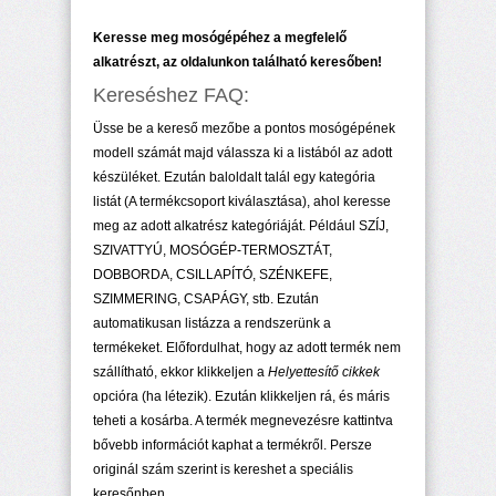
Keresse meg mosógépéhez a megfelelő
alkatrészt, az oldalunkon található keresőben!
Kereséshez FAQ:
Üsse be a kereső mezőbe a pontos mosógépének
modell számát majd válassza ki a listából az adott
készüléket. Ezután baloldalt talál egy kategória
listát (A termékcsoport kiválasztása), ahol keresse
meg az adott alkatrész kategóriáját. Például SZÍJ,
SZIVATTYÚ, MOSÓGÉP-TERMOSZTÁT,
DOBBORDA, CSILLAPÍTÓ, SZÉNKEFE,
SZIMMERING, CSAPÁGY, stb. Ezután
automatikusan listázza a rendszerünk a
termékeket. Előfordulhat, hogy az adott termék nem
szállítható, ekkor klikkeljen a
Helyettesítő cikkek
opcióra (ha létezik). Ezután klikkeljen rá, és máris
teheti a kosárba. A termék megnevezésre kattintva
bővebb információt kaphat a termékről. Persze
originál szám szerint is kereshet a speciális
keresőnben.