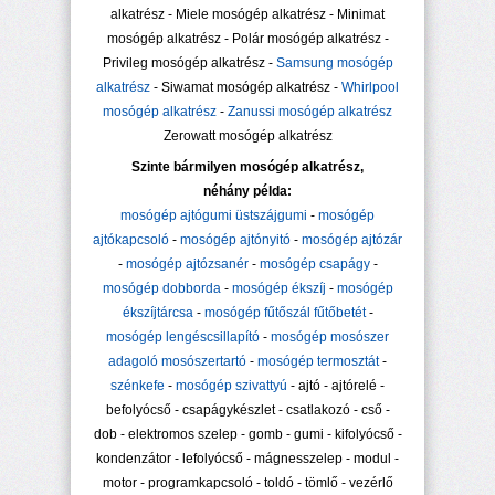
alkatrész - Miele mosógép alkatrész - Minimat
mosógép alkatrész - Polár mosógép alkatrész -
Privileg mosógép alkatrész -
Samsung mosógép
alkatrész
- Siwamat mosógép alkatrész -
Whirlpool
mosógép alkatrész
-
Zanussi mosógép alkatrész
Zerowatt mosógép alkatrész
Szinte bármilyen mosógép alkatrész,
néhány példa:
mosógép ajtógumi üstszájgumi
-
mosógép
ajtókapcsoló
-
mosógép ajtónyitó
-
mosógép ajtózár
-
mosógép ajtózsanér
-
mosógép csapágy
-
mosógép dobborda
-
mosógép ékszíj
-
mosógép
ékszíjtárcsa
-
mosógép fűtőszál fűtőbetét
-
mosógép lengéscsillapító
-
mosógép mosószer
adagoló mosószertartó
-
mosógép termosztát
-
szénkefe
-
mosógép szivattyú
- ajtó - ajtórelé -
befolyócső - csapágykészlet - csatlakozó - cső -
dob - elektromos szelep - gomb - gumi - kifolyócső -
kondenzátor - lefolyócső - mágnesszelep - modul -
motor - programkapcsoló - toldó - tömlő - vezérlő