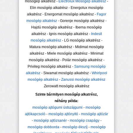
mosógép alkatrész -
Electrolux Mosógép alkatrész
-
Elin mosógép alkatrész - Energolux mosógép
alkatrész - Energomat mosógép alkatrész -
Fagor
mosógép alkatrész
- Gorenje mosógép alkatrész -
Hajdú mosógép alkatrész - Iberna mosógép
alkatrész - Ignis mosógép alkatrész -
Indesit
mosógép alkatrész
- LG mosógép alkatrész -
Matura mosógép alkatrész - Midimat mosógép
alkatrész - Miele mosógép alkatrész - Minimat
mosógép alkatrész - Polár mosógép alkatrész -
Privileg mosógép alkatrész -
Samsung mosógép
alkatrész
- Siwamat mosógép alkatrész -
Whirlpool
mosógép alkatrész
-
Zanussi mosógép alkatrész
Zerowatt mosógép alkatrész
Szinte bármilyen mosógép alkatrész,
néhány példa:
mosógép ajtógumi üstszájgumi
-
mosógép
ajtókapcsoló
-
mosógép ajtónyitó
-
mosógép ajtózár
-
mosógép ajtózsanér
-
mosógép csapágy
-
mosógép dobborda
-
mosógép ékszíj
-
mosógép