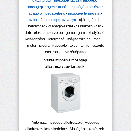
ékszíjtárcsa
-
mosógép fűtőszál fűtőbetét
-
mosógép lengéscsillapító
-
mosógép mosószer
adagoló mosószertartó
-
mosógép termosztát
-
szénkefe
-
mosógép szivattyú
- ajtó - ajtórelé -
befolyócső - csapágykészlet - csatlakozó - cső -
dob - elektromos szelep - gomb - gumi - kifolyócső -
kondenzátor - lefolyócső - mágnesszelep - modul -
motor - programkapcsoló - toldó - tömlő - vezérlő
elektronika - vezérlőpanel
Szinte minden a mosógép
alkatrész vagy tartozék:
Automata mosógép alkatrészek - Mosógép
alkatrészek kereskedelme - Mosógép alkatrészek -