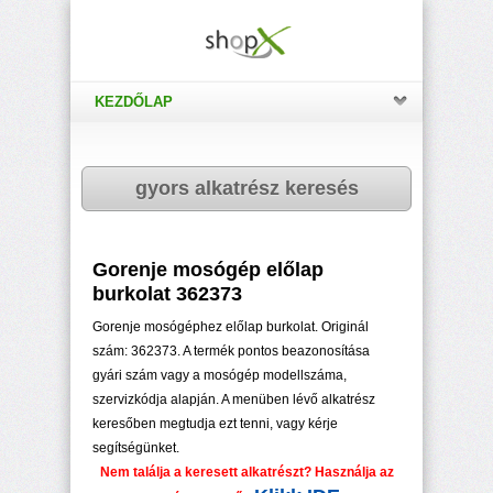
KEZDŐLAP
gyors alkatrész keresés
Gorenje mosógép előlap
burkolat 362373
Gorenje mosógéphez előlap burkolat. Originál
szám: 362373. A termék pontos beazonosítása
gyári szám vagy a mosógép modellszáma,
szervizkódja alapján. A menüben lévő alkatrész
keresőben megtudja ezt tenni, vagy kérje
segítségünket.
Nem találja a keresett alkatrészt? Használja az