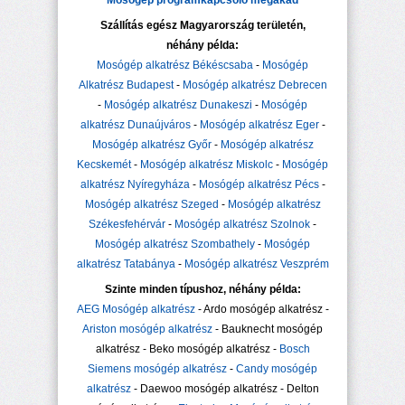
Mosógép programkapcsoló megakad
Szállítás egész Magyarország területén,
néhány példa:
Mosógép alkatrész Békéscsaba
-
Mosógép
Alkatrész Budapest
-
Mosógép alkatrész Debrecen
-
Mosógép alkatrész Dunakeszi
-
Mosógép
alkatrész Dunaújváros
-
Mosógép alkatrész Eger
-
Mosógép alkatrész Győr
-
Mosógép alkatrész
Kecskemét
-
Mosógép alkatrész Miskolc
-
Mosógép
alkatrész Nyíregyháza
-
Mosógép alkatrész Pécs
-
Mosógép alkatrész Szeged
-
Mosógép alkatrész
Székesfehérvár
-
Mosógép alkatrész Szolnok
-
Mosógép alkatrész Szombathely
-
Mosógép
alkatrész Tatabánya
-
Mosógép alkatrész Veszprém
Szinte minden típushoz, néhány példa:
AEG Mosógép alkatrész
- Ardo mosógép alkatrész -
Ariston mosógép alkatrész
- Bauknecht mosógép
alkatrész - Beko mosógép alkatrész -
Bosch
Siemens mosógép alkatrész
-
Candy mosógép
alkatrész
- Daewoo mosógép alkatrész - Delton