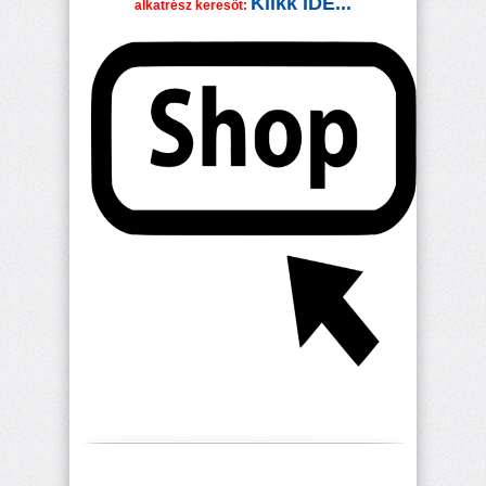
Klikk IDE...
alkatrész keresőt: