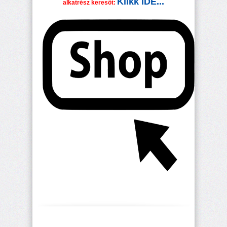
Klikk IDE...
alkatrész keresőt: