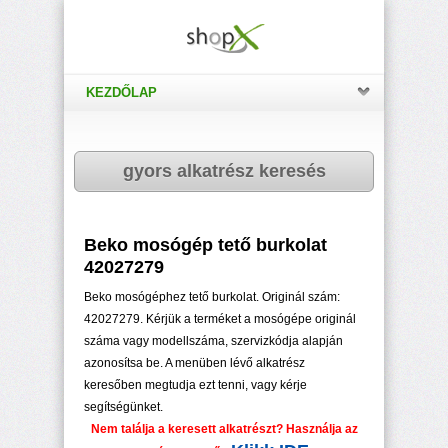
KEZDŐLAP
gyors alkatrész keresés
Beko mosógép tető burkolat
42027279
Beko mosógéphez tető burkolat. Originál szám:
42027279. Kérjük a terméket a mosógépe originál
száma vagy modellszáma, szervizkódja alapján
azonosítsa be. A menüben lévő alkatrész
keresőben megtudja ezt tenni, vagy kérje
segítségünket.
Nem találja a keresett alkatrészt? Használja az