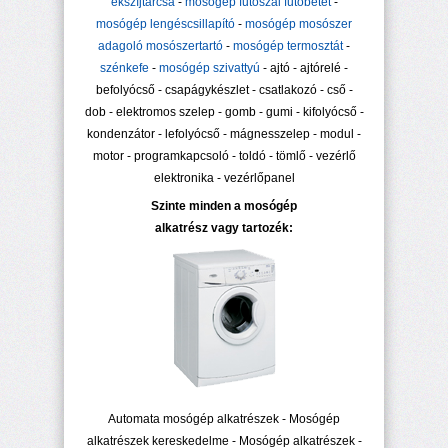
ékszíjtárcsa
-
mosógép fűtőszál fűtőbetét
-
mosógép lengéscsillapító
-
mosógép mosószer
adagoló mosószertartó
-
mosógép termosztát
-
szénkefe
-
mosógép szivattyú
- ajtó - ajtórelé -
befolyócső - csapágykészlet - csatlakozó - cső -
dob - elektromos szelep - gomb - gumi - kifolyócső -
kondenzátor - lefolyócső - mágnesszelep - modul -
motor - programkapcsoló - toldó - tömlő - vezérlő
elektronika - vezérlőpanel
Szinte minden a mosógép
alkatrész vagy tartozék:
Automata mosógép alkatrészek - Mosógép
alkatrészek kereskedelme - Mosógép alkatrészek -