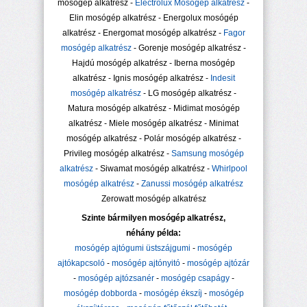
mosógép alkatrész -
Electrolux Mosógép alkatrész
-
Elin mosógép alkatrész - Energolux mosógép
alkatrész - Energomat mosógép alkatrész -
Fagor
mosógép alkatrész
- Gorenje mosógép alkatrész -
Hajdú mosógép alkatrész - Iberna mosógép
alkatrész - Ignis mosógép alkatrész -
Indesit
mosógép alkatrész
- LG mosógép alkatrész -
Matura mosógép alkatrész - Midimat mosógép
alkatrész - Miele mosógép alkatrész - Minimat
mosógép alkatrész - Polár mosógép alkatrész -
Privileg mosógép alkatrész -
Samsung mosógép
alkatrész
- Siwamat mosógép alkatrész -
Whirlpool
mosógép alkatrész
-
Zanussi mosógép alkatrész
Zerowatt mosógép alkatrész
Szinte bármilyen mosógép alkatrész,
néhány példa:
mosógép ajtógumi üstszájgumi
-
mosógép
ajtókapcsoló
-
mosógép ajtónyitó
-
mosógép ajtózár
-
mosógép ajtózsanér
-
mosógép csapágy
-
mosógép dobborda
-
mosógép ékszíj
-
mosógép