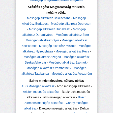
Mosógép programkapcsoló megakad
Szállítás egész Magyarország területén,
néhány példa:
Mosógép alkatrész Békéscsaba
-
Mosógép
Alkatrész Budapest
-
Mosógép alkatrész Debrecen
-
Mosógép alkatrész Dunakeszi
-
Mosógép
alkatrész Dunaújváros
-
Mosógép alkatrész Eger
-
Mosógép alkatrész Győr
-
Mosógép alkatrész
Kecskemét
-
Mosógép alkatrész Miskolc
-
Mosógép
alkatrész Nyíregyháza
-
Mosógép alkatrész Pécs
-
Mosógép alkatrész Szeged
-
Mosógép alkatrész
Székesfehérvár
-
Mosógép alkatrész Szolnok
-
Mosógép alkatrész Szombathely
-
Mosógép
alkatrész Tatabánya
-
Mosógép alkatrész Veszprém
Szinte minden típushoz, néhány példa:
AEG Mosógép alkatrész
- Ardo mosógép alkatrész -
Ariston mosógép alkatrész
- Bauknecht mosógép
alkatrész - Beko mosógép alkatrész -
Bosch
Siemens mosógép alkatrész
-
Candy mosógép
alkatrész
- Daewoo mosógép alkatrész - Delton