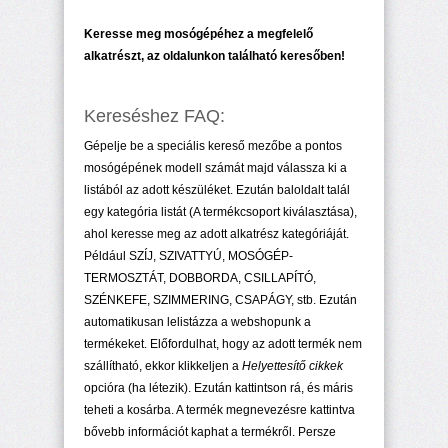
Keresse meg mosógépéhez a megfelelő
alkatrészt, az oldalunkon található keresőben!
Kereséshez FAQ:
Gépelje be a speciális kereső mezőbe a pontos
mosógépének modell számát majd válassza ki a
listából az adott készüléket. Ezután baloldalt talál
egy kategória listát (A termékcsoport kiválasztása),
ahol keresse meg az adott alkatrész kategóriáját.
Például SZÍJ, SZIVATTYÚ, MOSÓGÉP-
TERMOSZTÁT, DOBBORDA, CSILLAPÍTÓ,
SZÉNKEFE, SZIMMERING, CSAPÁGY, stb. Ezután
automatikusan lelistázza a webshopunk a
termékeket. Előfordulhat, hogy az adott termék nem
szállítható, ekkor klikkeljen a
Helyettesítő cikkek
opcióra (ha létezik). Ezután kattintson rá, és máris
teheti a kosárba. A termék megnevezésre kattintva
bővebb információt kaphat a termékről. Persze