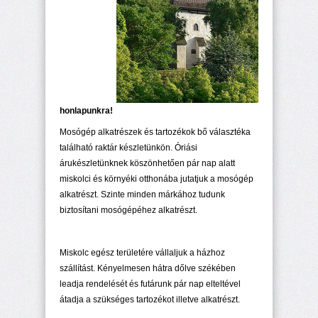
honlapunkra!
Mosógép alkatrészek és tartozékok bő választéka
található raktár készletünkön. Óriási
árukészletünknek köszönhetően pár nap alatt
miskolci és környéki otthonába jutatjuk a mosógép
alkatrészt. Szinte minden márkához tudunk
biztosítani mosógépéhez alkatrészt.
Miskolc egész területére vállaljuk a házhoz
szállítást. Kényelmesen hátra dőlve székében
leadja rendelését és futárunk pár nap elteltével
átadja a szükséges tartozékot illetve alkatrészt.