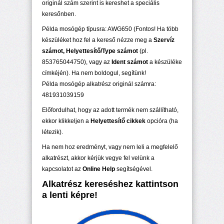
originál szám szerint is kereshet a speciális
keresőnben.
Példa mosógép típusra: AWG650 (Fontos! Ha több
készüléket hoz fel a kereső nézze meg a
Szervíz
számot, Helyettesítő/Type számot
(pl.
853765044750), vagy az
Ident számot
a készüléke
címkéjén). Ha nem boldogul, segítünk!
Példa mosógép alkatrész originál számra:
481931039159
Előfordulhat, hogy az adott termék nem szállítható,
ekkor klikkeljen a
Helyettesítő cikkek
opcióra (ha
létezik).
Ha nem hoz eredményt, vagy nem leli a megfelelő
alkatrészt, akkor kérjük vegye fel velünk a
kapcsolatot az
Online Help
segítségével.
Alkatrész kereséshez kattintson
a lenti képre!