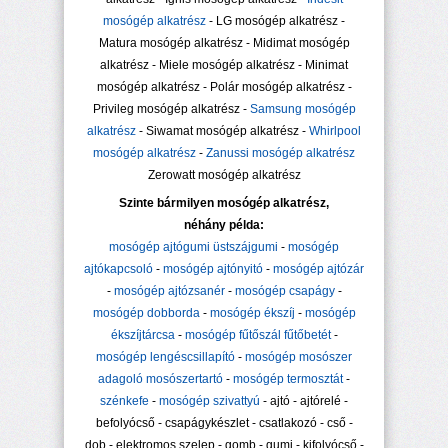
mosógép alkatrész
- LG mosógép alkatrész -
Matura mosógép alkatrész - Midimat mosógép
alkatrész - Miele mosógép alkatrész - Minimat
mosógép alkatrész - Polár mosógép alkatrész -
Privileg mosógép alkatrész -
Samsung mosógép
alkatrész
- Siwamat mosógép alkatrész -
Whirlpool
mosógép alkatrész
-
Zanussi mosógép alkatrész
Zerowatt mosógép alkatrész
Szinte bármilyen mosógép alkatrész,
néhány példa:
mosógép ajtógumi üstszájgumi
-
mosógép
ajtókapcsoló
-
mosógép ajtónyitó
-
mosógép ajtózár
-
mosógép ajtózsanér
-
mosógép csapágy
-
mosógép dobborda
-
mosógép ékszíj
-
mosógép
ékszíjtárcsa
-
mosógép fűtőszál fűtőbetét
-
mosógép lengéscsillapító
-
mosógép mosószer
adagoló mosószertartó
-
mosógép termosztát
-
szénkefe
-
mosógép szivattyú
- ajtó - ajtórelé -
befolyócső - csapágykészlet - csatlakozó - cső -
dob - elektromos szelep - gomb - gumi - kifolyócső -