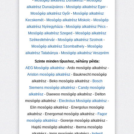
-
Mosógép alkatrész Dunakeszi
-
Mosógép
alkatrész Dunaújváros
-
Mosógép alkatrész Eger
-
Mosógép alkatrész Győr
-
Mosógép alkatrész
Kecskemét
-
Mosógép alkatrész Miskolc
-
Mosógép
alkatrész Nyíregyháza
-
Mosógép alkatrész Pécs
-
Mosógép alkatrész Szeged
-
Mosógép alkatrész
Székesfehérvár
-
Mosógép alkatrész Szolnok
-
Mosógép alkatrész Szombathely
-
Mosógép
alkatrész Tatabánya
-
Mosógép alkatrész Veszprém
Szinte minden típushoz, néhány példa:
AEG Mosógép alkatrész
- Ardo mosógép alkatrész -
Ariston mosógép alkatrész
- Bauknecht mosógép
alkatrész - Beko mosógép alkatrész -
Bosch
Siemens mosógép alkatrész
-
Candy mosógép
alkatrész
- Daewoo mosógép alkatrész - Delton
mosógép alkatrész -
Electrolux Mosógép alkatrész
-
Elin mosógép alkatrész - Energolux mosógép
alkatrész - Energomat mosógép alkatrész -
Fagor
mosógép alkatrész
- Gorenje mosógép alkatrész -
Hajdú mosógép alkatrész - Iberna mosógép
alkatrész - Ignis mosógép alkatrész -
Indesit