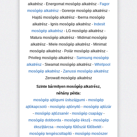
alkatrész - Energomat mosógép alkatrész -
Fagor
mosógép alkatrész
- Gorenje mosógép alkatrész -
Hajdú mosógép alkatrész - Iberna mosógép
alkatrész - Ignis mosógép alkatrész -
Indesit
mosógép alkatrész
- LG mosógép alkatrész -
Matura mosógép alkatrész - Midimat mosógép
alkatrész - Miele mosógép alkatrész - Minimat
mosógép alkatrész - Polár mosógép alkatrész -
Privileg mosógép alkatrész -
Samsung mosógép
alkatrész
- Siwamat mosógép alkatrész -
Whirlpool
mosógép alkatrész
-
Zanussi mosógép alkatrész
Zerowatt mosógép alkatrész
Szinte bármilyen mosógép alkatrész,
néhány példa:
mosógép ajtógumi üstszájgumi
-
mosógép
ajtókapcsoló
-
mosógép ajtónyitó
-
mosógép ajtózár
-
mosógép ajtózsanér
-
mosógép csapágy
-
mosógép dobborda
-
mosógép ékszíj
-
mosógép
ékszíjtárcsa
-
mosógép fűtőszál fűtőbetét
-
mosógép lengéscsillapító
-
mosógép mosószer