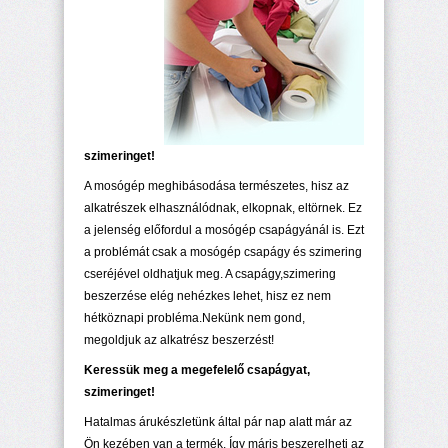
szimeringet!
A mosógép meghibásodása természetes, hisz az
alkatrészek elhasználódnak, elkopnak, eltörnek. Ez
a jelenség előfordul a mosógép csapágyánál is. Ezt
a problémát csak a mosógép csapágy és szimering
cseréjével oldhatjuk meg. A csapágy,szimering
beszerzése elég nehézkes lehet, hisz ez nem
hétköznapi probléma.Nekünk nem gond,
megoldjuk az alkatrész beszerzést!
Keressük meg a megefelelő csapágyat,
szimeringet!
Hatalmas árukészletünk által pár nap alatt már az
Ön kezében van a termék. Így máris beszerelheti az