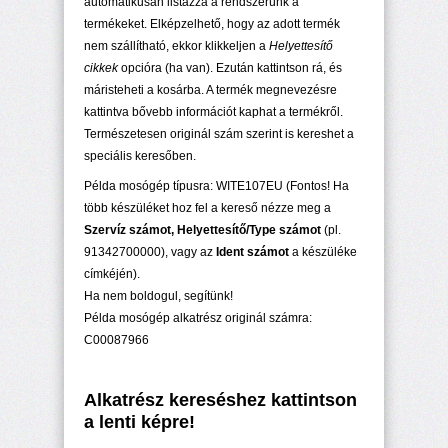
automatikusan listázza a rendszerünk a
termékeket. Elképzelhető, hogy az adott termék
nem szállítható, ekkor klikkeljen a
Helyettesítő
cikkek
opcióra (ha van). Ezután kattintson rá, és
máristeheti a kosárba. A termék megnevezésre
kattintva bővebb információt kaphat a termékről.
Természetesen originál szám szerint is kereshet a
speciális keresőben.
Példa mosógép típusra: WITE107EU (Fontos! Ha
több készüléket hoz fel a kereső nézze meg a
Szervíz számot, Helyettesítő/Type számot
(pl.
91342700000), vagy az
Ident számot
a készüléke
címkéjén).
Ha nem boldogul, segítünk!
Példa mosógép alkatrész originál számra:
C00087966
Alkatrész kereséshez kattintson
a lenti képre!