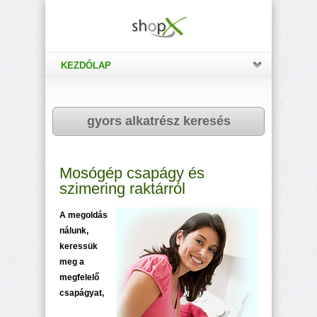
KEZDŐLAP
gyors alkatrész keresés
Mosógép csapágy és
szimering raktárról
A megoldás
nálunk,
keressük
meg a
megfelelő
csapágyat,