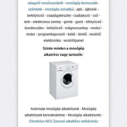
adagoló mosószertartó
-
mosógép termosztát
-
szénkefe
-
mosógép szivattyú
- ajtó - ajtórelé -
befolyócső - csapágykészlet - csatlakozó - cső -
dob - elektromos szelep - gomb - gumi - kifolyócső -
kondenzátor - lefolyócső - mágnesszelep - modul -
motor - programkapcsoló - toldó - tömlő - vezérlő
elektronika - vezérlőpanel
Szinte minden a mosógép
alkatrész vagy tartozék:
Automata mosógép alkatrészek - Mosógép
alkatrészek kereskedelme - Mosógép alkatrészek -
Electrolux AEG Zanussi alkatrész webáruház