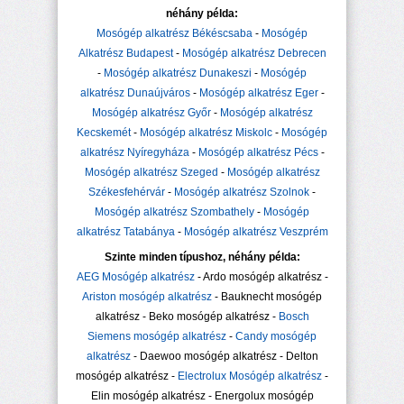
néhány példa:
Mosógép alkatrész Békéscsaba
-
Mosógép
Alkatrész Budapest
-
Mosógép alkatrész Debrecen
-
Mosógép alkatrész Dunakeszi
-
Mosógép
alkatrész Dunaújváros
-
Mosógép alkatrész Eger
-
Mosógép alkatrész Győr
-
Mosógép alkatrész
Kecskemét
-
Mosógép alkatrész Miskolc
-
Mosógép
alkatrész Nyíregyháza
-
Mosógép alkatrész Pécs
-
Mosógép alkatrész Szeged
-
Mosógép alkatrész
Székesfehérvár
-
Mosógép alkatrész Szolnok
-
Mosógép alkatrész Szombathely
-
Mosógép
alkatrész Tatabánya
-
Mosógép alkatrész Veszprém
Szinte minden típushoz, néhány példa:
AEG Mosógép alkatrész
- Ardo mosógép alkatrész -
Ariston mosógép alkatrész
- Bauknecht mosógép
alkatrész - Beko mosógép alkatrész -
Bosch
Siemens mosógép alkatrész
-
Candy mosógép
alkatrész
- Daewoo mosógép alkatrész - Delton
mosógép alkatrész -
Electrolux Mosógép alkatrész
-
Elin mosógép alkatrész - Energolux mosógép