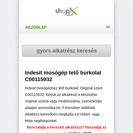
KEZDŐLAP
gyors alkatrész keresés
Indesit mosógép tető burkolat
C00115932
Indesit mosógéphez tető burkolat. Originál szám:
C00115932. Kérjük az alkatrészt a készüléke
originál száma vagy modellszáma, szervizkódja
alapján azonosítsa be. A menüben található
alkatrész keresőben megtudja ezt oldani, vagy
kérje segítségünket.
Nem találja a keresett alkatrészt? Használja az