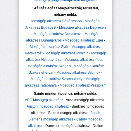
Mosógép programkapcsoló megakad
Szállítás egész Magyarország területén,
néhány példa:
Mosógép alkatrész Békéscsaba
-
Mosógép
Alkatrész Budapest
-
Mosógép alkatrész Debrecen
-
Mosógép alkatrész Dunakeszi
-
Mosógép
alkatrész Dunaújváros
-
Mosógép alkatrész Eger
-
Mosógép alkatrész Győr
-
Mosógép alkatrész
Kecskemét
-
Mosógép alkatrész Miskolc
-
Mosógép
alkatrész Nyíregyháza
-
Mosógép alkatrész Pécs
-
Mosógép alkatrész Szeged
-
Mosógép alkatrész
Székesfehérvár
-
Mosógép alkatrész Szolnok
-
Mosógép alkatrész Szombathely
-
Mosógép
alkatrész Tatabánya
-
Mosógép alkatrész Veszprém
Szinte minden típushoz, néhány példa:
AEG Mosógép alkatrész
- Ardo mosógép alkatrész -
Ariston mosógép alkatrész
- Bauknecht mosógép
alkatrész - Beko mosógép alkatrész -
Bosch
Siemens mosógép alkatrész
-
Candy mosógép
alkatrész
- Daewoo mosógép alkatrész - Delton