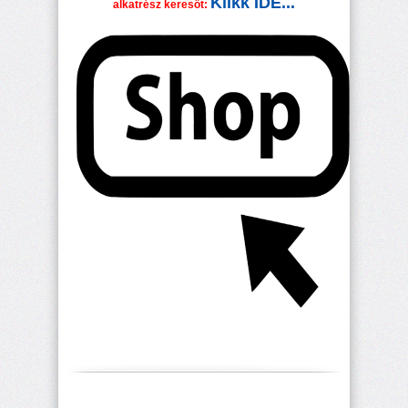
Klikk IDE...
alkatrész keresőt: