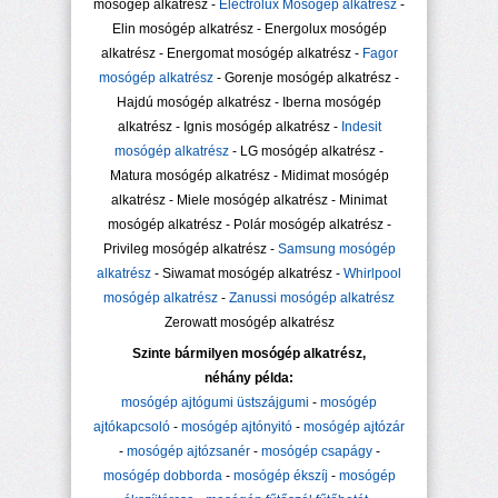
mosógép alkatrész -
Electrolux Mosógép alkatrész
-
Elin mosógép alkatrész - Energolux mosógép
alkatrész - Energomat mosógép alkatrész -
Fagor
mosógép alkatrész
- Gorenje mosógép alkatrész -
Hajdú mosógép alkatrész - Iberna mosógép
alkatrész - Ignis mosógép alkatrész -
Indesit
mosógép alkatrész
- LG mosógép alkatrész -
Matura mosógép alkatrész - Midimat mosógép
alkatrész - Miele mosógép alkatrész - Minimat
mosógép alkatrész - Polár mosógép alkatrész -
Privileg mosógép alkatrész -
Samsung mosógép
alkatrész
- Siwamat mosógép alkatrész -
Whirlpool
mosógép alkatrész
-
Zanussi mosógép alkatrész
Zerowatt mosógép alkatrész
Szinte bármilyen mosógép alkatrész,
néhány példa:
mosógép ajtógumi üstszájgumi
-
mosógép
ajtókapcsoló
-
mosógép ajtónyitó
-
mosógép ajtózár
-
mosógép ajtózsanér
-
mosógép csapágy
-
mosógép dobborda
-
mosógép ékszíj
-
mosógép