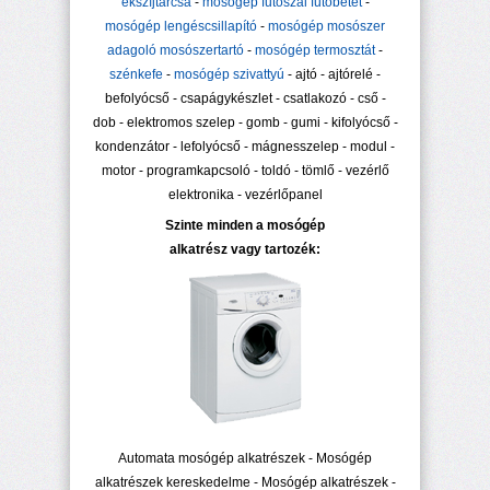
ékszíjtárcsa
-
mosógép fűtőszál fűtőbetét
-
mosógép lengéscsillapító
-
mosógép mosószer
adagoló mosószertartó
-
mosógép termosztát
-
szénkefe
-
mosógép szivattyú
- ajtó - ajtórelé -
befolyócső - csapágykészlet - csatlakozó - cső -
dob - elektromos szelep - gomb - gumi - kifolyócső -
kondenzátor - lefolyócső - mágnesszelep - modul -
motor - programkapcsoló - toldó - tömlő - vezérlő
elektronika - vezérlőpanel
Szinte minden a mosógép
alkatrész vagy tartozék:
Automata mosógép alkatrészek - Mosógép
alkatrészek kereskedelme - Mosógép alkatrészek -