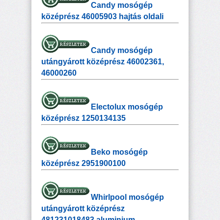
Candy mosógép
középrész 46005903 hajtás oldali
Candy mosógép
utángyárott középrész 46002361,
46000260
Electolux mosógép
középrész 1250134135
Beko mosógép
középrész 2951900100
Whirlpool mosógép
utángyárott középrész
481231018483 aluminium