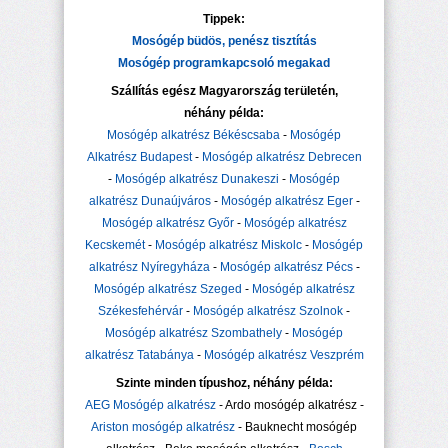
Tippek:
Mosógép büdös, penész tisztítás
Mosógép programkapcsoló megakad
Szállítás egész Magyarország területén,
néhány példa:
Mosógép alkatrész Békéscsaba
-
Mosógép
Alkatrész Budapest
-
Mosógép alkatrész Debrecen
-
Mosógép alkatrész Dunakeszi
-
Mosógép
alkatrész Dunaújváros
-
Mosógép alkatrész Eger
-
Mosógép alkatrész Győr
-
Mosógép alkatrész
Kecskemét
-
Mosógép alkatrész Miskolc
-
Mosógép
alkatrész Nyíregyháza
-
Mosógép alkatrész Pécs
-
Mosógép alkatrész Szeged
-
Mosógép alkatrész
Székesfehérvár
-
Mosógép alkatrész Szolnok
-
Mosógép alkatrész Szombathely
-
Mosógép
alkatrész Tatabánya
-
Mosógép alkatrész Veszprém
Szinte minden típushoz, néhány példa:
AEG Mosógép alkatrész
- Ardo mosógép alkatrész -
Ariston mosógép alkatrész
- Bauknecht mosógép