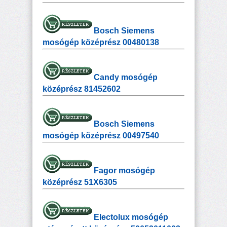
Bosch Siemens
mosógép középrész 00480138
Candy mosógép
középrész 81452602
Bosch Siemens
mosógép középrész 00497540
Fagor mosógép
középrész 51X6305
Electolux mosógép