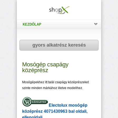
KEZDŐLAP
gyors alkatrész keresés
Mosógép csapágy
középrész
Mosógépekhez itt talál csapágy középrészeket
szinte minden márkához illetve modellhez.
Electolux mosógép
középrész 4071430963 bal oldali,
ellenoldali