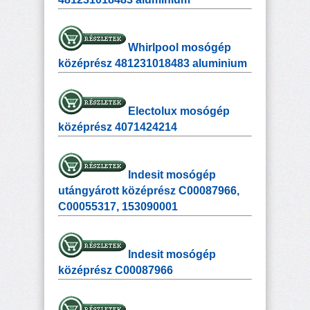
Whirlpool mosógép
középrész 481231018483 aluminium
Electolux mosógép
középrész 4071424214
Indesit mosógép
utángyárott középrész C00087966,
C00055317, 153090001
Indesit mosógép
középrész C00087966