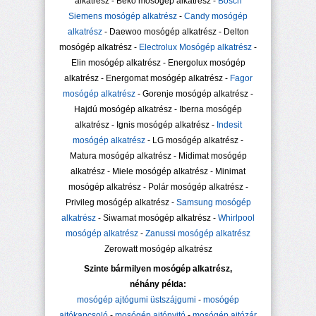
alkatrész - Beko mosógép alkatrész -
Bosch
Siemens mosógép alkatrész
-
Candy mosógép
alkatrész
- Daewoo mosógép alkatrész - Delton
mosógép alkatrész -
Electrolux Mosógép alkatrész
-
Elin mosógép alkatrész - Energolux mosógép
alkatrész - Energomat mosógép alkatrész -
Fagor
mosógép alkatrész
- Gorenje mosógép alkatrész -
Hajdú mosógép alkatrész - Iberna mosógép
alkatrész - Ignis mosógép alkatrész -
Indesit
mosógép alkatrész
- LG mosógép alkatrész -
Matura mosógép alkatrész - Midimat mosógép
alkatrész - Miele mosógép alkatrész - Minimat
mosógép alkatrész - Polár mosógép alkatrész -
Privileg mosógép alkatrész -
Samsung mosógép
alkatrész
- Siwamat mosógép alkatrész -
Whirlpool
mosógép alkatrész
-
Zanussi mosógép alkatrész
Zerowatt mosógép alkatrész
Szinte bármilyen mosógép alkatrész,
néhány példa:
mosógép ajtógumi üstszájgumi
-
mosógép
ajtókapcsoló
-
mosógép ajtónyitó
-
mosógép ajtózár