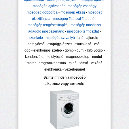
-
mosógép ajtózsanér
-
mosógép csapágy
-
mosógép dobborda
-
mosógép ékszíj
-
mosógép
ékszíjtárcsa
-
mosógép fűtőszál fűtőbetét
-
mosógép lengéscsillapító
-
mosógép mosószer
adagoló mosószertartó
-
mosógép termosztát
-
szénkefe
-
mosógép szivattyú
- ajtó - ajtórelé -
befolyócső - csapágykészlet - csatlakozó - cső -
dob - elektromos szelep - gomb - gumi - kifolyócső -
kondenzátor - lefolyócső - mágnesszelep - modul -
motor - programkapcsoló - toldó - tömlő - vezérlő
elektronika - vezérlőpanel
Szinte minden a mosógép
alkatrész vagy tartozék: