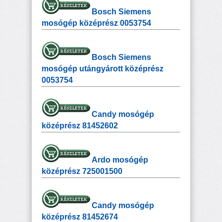
Bosch Siemens
mosógép középrész 0053754
Bosch Siemens
mosógép utángyárott középrész
0053754
Candy mosógép
középrész 81452602
Ardo mosógép
középrész 725001500
Candy mosógép
középrész 81452674