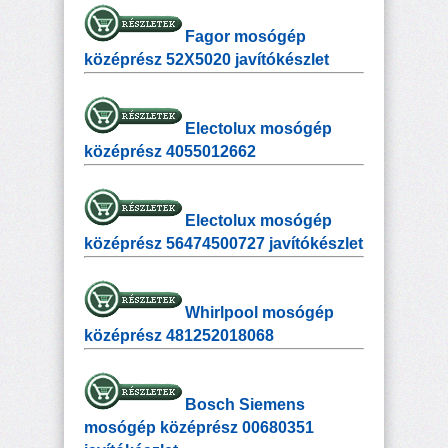
Fagor mosógép
középrész 52X5020 javítókészlet
Electolux mosógép
középrész 4055012662
Electolux mosógép
középrész 56474500727 javítókészlet
Whirlpool mosógép
középrész 481252018068
Bosch Siemens
mosógép középrész 00680351