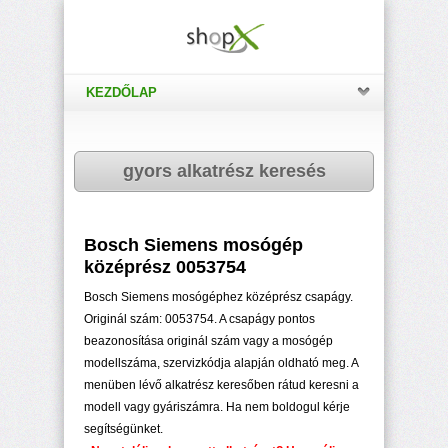
KEZDŐLAP
gyors alkatrész keresés
Bosch Siemens mosógép
középrész 0053754
Bosch Siemens mosógéphez középrész csapágy.
Originál szám: 0053754. A csapágy pontos
beazonosítása originál szám vagy a mosógép
modellszáma, szervizkódja alapján oldható meg. A
menüben lévő alkatrész keresőben rátud keresni a
modell vagy gyáriszámra. Ha nem boldogul kérje
segítségünket.