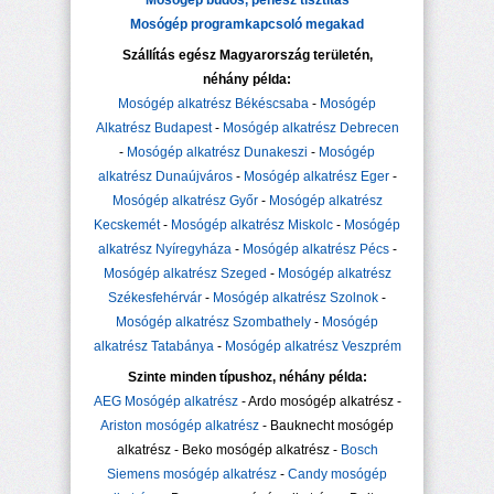
Mosógép büdös, penész tisztítás
Mosógép programkapcsoló megakad
Szállítás egész Magyarország területén,
néhány példa:
Mosógép alkatrész Békéscsaba
-
Mosógép
Alkatrész Budapest
-
Mosógép alkatrész Debrecen
-
Mosógép alkatrész Dunakeszi
-
Mosógép
alkatrész Dunaújváros
-
Mosógép alkatrész Eger
-
Mosógép alkatrész Győr
-
Mosógép alkatrész
Kecskemét
-
Mosógép alkatrész Miskolc
-
Mosógép
alkatrész Nyíregyháza
-
Mosógép alkatrész Pécs
-
Mosógép alkatrész Szeged
-
Mosógép alkatrész
Székesfehérvár
-
Mosógép alkatrész Szolnok
-
Mosógép alkatrész Szombathely
-
Mosógép
alkatrész Tatabánya
-
Mosógép alkatrész Veszprém
Szinte minden típushoz, néhány példa:
AEG Mosógép alkatrész
- Ardo mosógép alkatrész -
Ariston mosógép alkatrész
- Bauknecht mosógép
alkatrész - Beko mosógép alkatrész -
Bosch
Siemens mosógép alkatrész
-
Candy mosógép