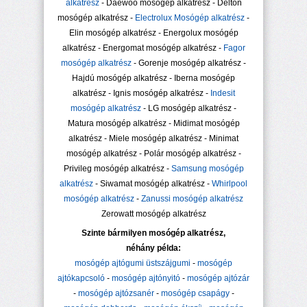
alkatrész
- Daewoo mosógép alkatrész - Delton
mosógép alkatrész -
Electrolux Mosógép alkatrész
-
Elin mosógép alkatrész - Energolux mosógép
alkatrész - Energomat mosógép alkatrész -
Fagor
mosógép alkatrész
- Gorenje mosógép alkatrész -
Hajdú mosógép alkatrész - Iberna mosógép
alkatrész - Ignis mosógép alkatrész -
Indesit
mosógép alkatrész
- LG mosógép alkatrész -
Matura mosógép alkatrész - Midimat mosógép
alkatrész - Miele mosógép alkatrész - Minimat
mosógép alkatrész - Polár mosógép alkatrész -
Privileg mosógép alkatrész -
Samsung mosógép
alkatrész
- Siwamat mosógép alkatrész -
Whirlpool
mosógép alkatrész
-
Zanussi mosógép alkatrész
Zerowatt mosógép alkatrész
Szinte bármilyen mosógép alkatrész,
néhány példa:
mosógép ajtógumi üstszájgumi
-
mosógép
ajtókapcsoló
-
mosógép ajtónyitó
-
mosógép ajtózár
-
mosógép ajtózsanér
-
mosógép csapágy
-