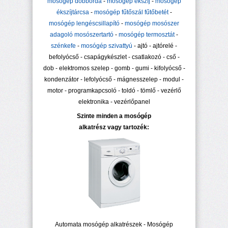
mosógép dobborda
-
mosógép ékszíj
-
mosógép
ékszíjtárcsa
-
mosógép fűtőszál fűtőbetét
-
mosógép lengéscsillapító
-
mosógép mosószer
adagoló mosószertartó
-
mosógép termosztát
-
szénkefe
-
mosógép szivattyú
- ajtó - ajtórelé -
befolyócső - csapágykészlet - csatlakozó - cső -
dob - elektromos szelep - gomb - gumi - kifolyócső -
kondenzátor - lefolyócső - mágnesszelep - modul -
motor - programkapcsoló - toldó - tömlő - vezérlő
elektronika - vezérlőpanel
Szinte minden a mosógép
alkatrész vagy tartozék:
Automata mosógép alkatrészek - Mosógép