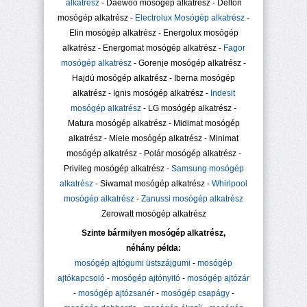
alkatrész
- Daewoo mosógép alkatrész - Delton
mosógép alkatrész -
Electrolux Mosógép alkatrész
-
Elin mosógép alkatrész - Energolux mosógép
alkatrész - Energomat mosógép alkatrész -
Fagor
mosógép alkatrész
- Gorenje mosógép alkatrész -
Hajdú mosógép alkatrész - Iberna mosógép
alkatrész - Ignis mosógép alkatrész -
Indesit
mosógép alkatrész
- LG mosógép alkatrész -
Matura mosógép alkatrész - Midimat mosógép
alkatrész - Miele mosógép alkatrész - Minimat
mosógép alkatrész - Polár mosógép alkatrész -
Privileg mosógép alkatrész -
Samsung mosógép
alkatrész
- Siwamat mosógép alkatrész -
Whirlpool
mosógép alkatrész
-
Zanussi mosógép alkatrész
Zerowatt mosógép alkatrész
Szinte bármilyen mosógép alkatrész,
néhány példa:
mosógép ajtógumi üstszájgumi
-
mosógép
ajtókapcsoló
-
mosógép ajtónyitó
-
mosógép ajtózár
-
mosógép ajtózsanér
-
mosógép csapágy
-