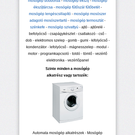
mosógép dobborda
-
mosógép ékszíj
-
mosógép
ékszíjtárcsa
-
mosógép fűtőszál fűtőbetét
-
mosógép lengéscsillapító
-
mosógép mosószer
adagoló mosószertartó
-
mosógép termosztát
-
szénkefe
-
mosógép szivattyú
- ajtó - ajtórelé -
befolyócső - csapágykészlet - csatlakozó - cső -
dob - elektromos szelep - gomb - gumi - kifolyócső -
kondenzátor - lefolyócső - mágnesszelep - modul -
motor - programkapcsoló - toldó - tömlő - vezérlő
elektronika - vezérlőpanel
Szinte minden a mosógép
alkatrész vagy tartozék:
Automata mosógép alkatrészek - Mosógép