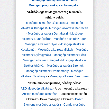
Mosógép büdös, penész tisztítás
Mosógép programkapcsoló megakad
Szállítás egész Magyarország területén,
néhány példa:
Mosógép alkatrész Békéscsaba
-
Mosógép
Alkatrész Budapest
-
Mosógép alkatrész Debrecen
-
Mosógép alkatrész Dunakeszi
-
Mosógép
alkatrész Dunaújváros
-
Mosógép alkatrész Eger
-
Mosógép alkatrész Győr
-
Mosógép alkatrész
Kecskemét
-
Mosógép alkatrész Miskolc
-
Mosógép
alkatrész Nyíregyháza
-
Mosógép alkatrész Pécs
-
Mosógép alkatrész Szeged
-
Mosógép alkatrész
Székesfehérvár
-
Mosógép alkatrész Szolnok
-
Mosógép alkatrész Szombathely
-
Mosógép
alkatrész Tatabánya
-
Mosógép alkatrész Veszprém
Szinte minden típushoz, néhány példa:
AEG Mosógép alkatrész
- Ardo mosógép alkatrész -
Ariston mosógép alkatrész
- Bauknecht mosógép
alkatrész - Beko mosógép alkatrész -
Bosch
Siemens mosógép alkatrész
-
Candy mosógép