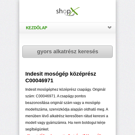
KEZDŐLAP
gyors alkatrész keresés
Indesit mosógép középrész
C00046971
Indesit mosógéphez középrész csapágy. Originál
szám: C00046971. A csapágy pontos
beazonosítása originál szám vagy a mosógép
modellszáma, szervizkódja alapján oldható meg. A
menüben lévő alkatrész keresőben rátud keresni a
modell vagy gyáriszámra. Ha nem boldogul kérje
segítségünket.