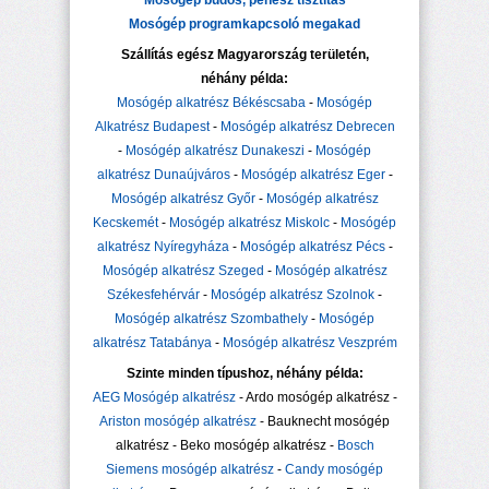
Mosógép büdös, penész tisztítás
Mosógép programkapcsoló megakad
Szállítás egész Magyarország területén,
néhány példa:
Mosógép alkatrész Békéscsaba
-
Mosógép
Alkatrész Budapest
-
Mosógép alkatrész Debrecen
-
Mosógép alkatrész Dunakeszi
-
Mosógép
alkatrész Dunaújváros
-
Mosógép alkatrész Eger
-
Mosógép alkatrész Győr
-
Mosógép alkatrész
Kecskemét
-
Mosógép alkatrész Miskolc
-
Mosógép
alkatrész Nyíregyháza
-
Mosógép alkatrész Pécs
-
Mosógép alkatrész Szeged
-
Mosógép alkatrész
Székesfehérvár
-
Mosógép alkatrész Szolnok
-
Mosógép alkatrész Szombathely
-
Mosógép
alkatrész Tatabánya
-
Mosógép alkatrész Veszprém
Szinte minden típushoz, néhány példa:
AEG Mosógép alkatrész
- Ardo mosógép alkatrész -
Ariston mosógép alkatrész
- Bauknecht mosógép
alkatrész - Beko mosógép alkatrész -
Bosch
Siemens mosógép alkatrész
-
Candy mosógép