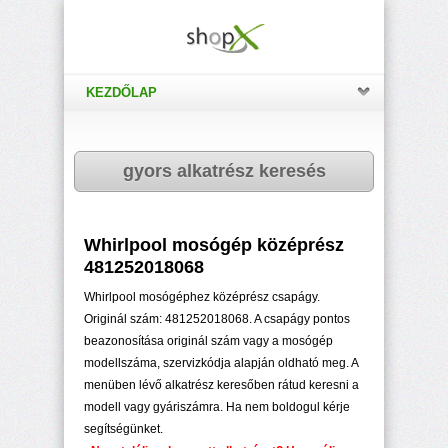
KEZDŐLAP
gyors alkatrész keresés
Whirlpool mosógép középrész
481252018068
Whirlpool mosógéphez középrész csapágy.
Originál szám: 481252018068. A csapágy pontos
beazonosítása originál szám vagy a mosógép
modellszáma, szervizkódja alapján oldható meg. A
menüben lévő alkatrész keresőben rátud keresni a
modell vagy gyáriszámra. Ha nem boldogul kérje
segítségünket.