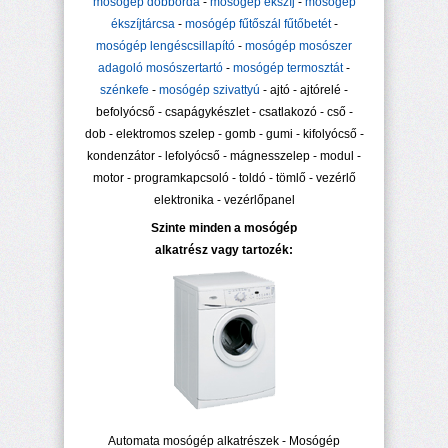
mosógép dobborda
-
mosógép ékszíj
-
mosógép
ékszíjtárcsa
-
mosógép fűtőszál fűtőbetét
-
mosógép lengéscsillapító
-
mosógép mosószer
adagoló mosószertartó
-
mosógép termosztát
-
szénkefe
-
mosógép szivattyú
- ajtó - ajtórelé -
befolyócső - csapágykészlet - csatlakozó - cső -
dob - elektromos szelep - gomb - gumi - kifolyócső -
kondenzátor - lefolyócső - mágnesszelep - modul -
motor - programkapcsoló - toldó - tömlő - vezérlő
elektronika - vezérlőpanel
Szinte minden a mosógép
alkatrész vagy tartozék:
Automata mosógép alkatrészek - Mosógép