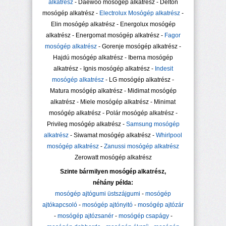
alkatrész
- Daewoo mosógép alkatrész - Delton
mosógép alkatrész -
Electrolux Mosógép alkatrész
-
Elin mosógép alkatrész - Energolux mosógép
alkatrész - Energomat mosógép alkatrész -
Fagor
mosógép alkatrész
- Gorenje mosógép alkatrész -
Hajdú mosógép alkatrész - Iberna mosógép
alkatrész - Ignis mosógép alkatrész -
Indesit
mosógép alkatrész
- LG mosógép alkatrész -
Matura mosógép alkatrész - Midimat mosógép
alkatrész - Miele mosógép alkatrész - Minimat
mosógép alkatrész - Polár mosógép alkatrész -
Privileg mosógép alkatrész -
Samsung mosógép
alkatrész
- Siwamat mosógép alkatrész -
Whirlpool
mosógép alkatrész
-
Zanussi mosógép alkatrész
Zerowatt mosógép alkatrész
Szinte bármilyen mosógép alkatrész,
néhány példa:
mosógép ajtógumi üstszájgumi
-
mosógép
ajtókapcsoló
-
mosógép ajtónyitó
-
mosógép ajtózár
-
mosógép ajtózsanér
-
mosógép csapágy
-