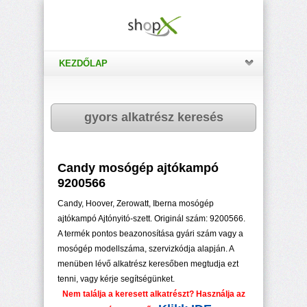
KEZDŐLAP
gyors alkatrész keresés
Candy mosógép ajtókampó
9200566
Candy, Hoover, Zerowatt, Iberna mosógép
ajtókampó Ajtónyitó-szett. Originál szám: 9200566.
A termék pontos beazonosítása gyári szám vagy a
mosógép modellszáma, szervizkódja alapján. A
menüben lévő alkatrész keresőben megtudja ezt
tenni, vagy kérje segítségünket.
Nem találja a keresett alkatrészt? Használja az