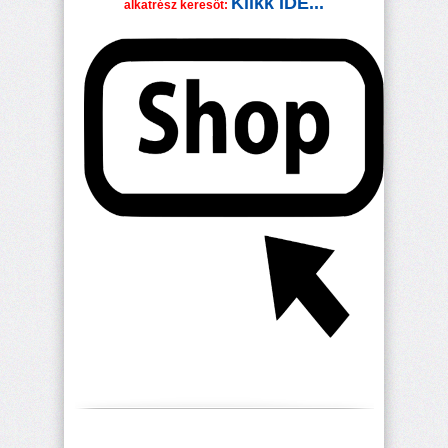
Klikk IDE...
alkatrész keresőt: