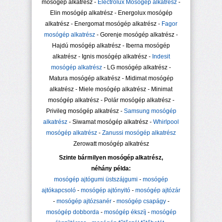
mosógép alkatrész -
Electrolux Mosógép alkatrész
-
Elin mosógép alkatrész - Energolux mosógép
alkatrész - Energomat mosógép alkatrész -
Fagor
mosógép alkatrész
- Gorenje mosógép alkatrész -
Hajdú mosógép alkatrész - Iberna mosógép
alkatrész - Ignis mosógép alkatrész -
Indesit
mosógép alkatrész
- LG mosógép alkatrész -
Matura mosógép alkatrész - Midimat mosógép
alkatrész - Miele mosógép alkatrész - Minimat
mosógép alkatrész - Polár mosógép alkatrész -
Privileg mosógép alkatrész -
Samsung mosógép
alkatrész
- Siwamat mosógép alkatrész -
Whirlpool
mosógép alkatrész
-
Zanussi mosógép alkatrész
Zerowatt mosógép alkatrész
Szinte bármilyen mosógép alkatrész,
néhány példa:
mosógép ajtógumi üstszájgumi
-
mosógép
ajtókapcsoló
-
mosógép ajtónyitó
-
mosógép ajtózár
-
mosógép ajtózsanér
-
mosógép csapágy
-
mosógép dobborda
-
mosógép ékszíj
-
mosógép