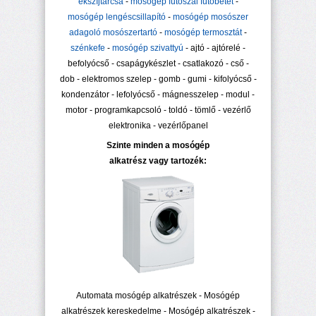
ékszíjtárcsa
-
mosógép fűtőszál fűtőbetét
-
mosógép lengéscsillapító
-
mosógép mosószer
adagoló mosószertartó
-
mosógép termosztát
-
szénkefe
-
mosógép szivattyú
- ajtó - ajtórelé -
befolyócső - csapágykészlet - csatlakozó - cső -
dob - elektromos szelep - gomb - gumi - kifolyócső -
kondenzátor - lefolyócső - mágnesszelep - modul -
motor - programkapcsoló - toldó - tömlő - vezérlő
elektronika - vezérlőpanel
Szinte minden a mosógép
alkatrész vagy tartozék:
Automata mosógép alkatrészek - Mosógép
alkatrészek kereskedelme - Mosógép alkatrészek -