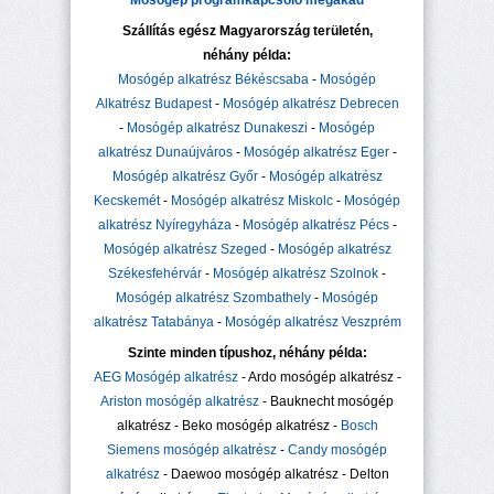
Mosógép programkapcsoló megakad
Szállítás egész Magyarország területén,
néhány példa:
Mosógép alkatrész Békéscsaba
-
Mosógép
Alkatrész Budapest
-
Mosógép alkatrész Debrecen
-
Mosógép alkatrész Dunakeszi
-
Mosógép
alkatrész Dunaújváros
-
Mosógép alkatrész Eger
-
Mosógép alkatrész Győr
-
Mosógép alkatrész
Kecskemét
-
Mosógép alkatrész Miskolc
-
Mosógép
alkatrész Nyíregyháza
-
Mosógép alkatrész Pécs
-
Mosógép alkatrész Szeged
-
Mosógép alkatrész
Székesfehérvár
-
Mosógép alkatrész Szolnok
-
Mosógép alkatrész Szombathely
-
Mosógép
alkatrész Tatabánya
-
Mosógép alkatrész Veszprém
Szinte minden típushoz, néhány példa:
AEG Mosógép alkatrész
- Ardo mosógép alkatrész -
Ariston mosógép alkatrész
- Bauknecht mosógép
alkatrész - Beko mosógép alkatrész -
Bosch
Siemens mosógép alkatrész
-
Candy mosógép
alkatrész
- Daewoo mosógép alkatrész - Delton