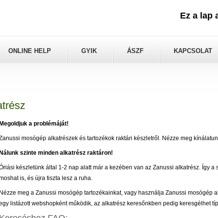
Ez a lap
ONLINE HELP
GYIK
ÁSZF
KAPCSOLAT
trész
Megoldjuk a problémáját!
Zanussi mosógép alkatrészek és tartozékok raktári készletről. Nézze meg kínálatun
Nálunk szinte minden alkatrész raktáron!
Óriási készletünk által 1-2 nap alatt már a kezében van az Zanussi alkatrész. Így a 
moshat is, és újra tiszta lesz a ruha.
Nézze meg a Zanussi mosógép tartozékainkat, vagy használja Zanussi mosógép al
egy listázott webshopként működik, az alkatrész keresőnkben pedig keresgélhet típu