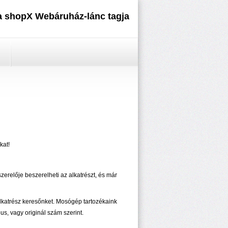
 a shopX Webáruház-lánc tagja
kat!
szerelője beszerelheti az alkatrészt, és már
katrész keresőnket. Mosógép tartozékaink
s, vagy originál szám szerint.