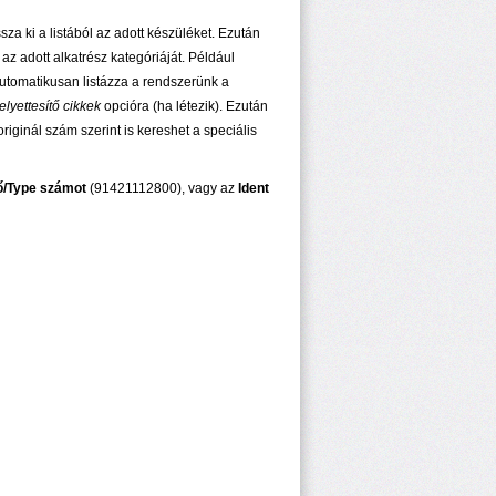
 ki a listából az adott készüléket. Ezután
 az adott alkatrész kategóriáját. Például
matikusan listázza a rendszerünk a
elyettesítő cikkek
opcióra (ha létezik). Ezután
riginál szám szerint is kereshet a speciális
tő/Type számot
(91421112800), vagy az
Ident