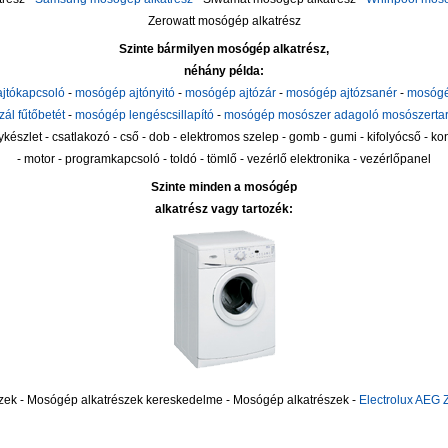
Zerowatt mosógép alkatrész
Szinte bármilyen mosógép alkatrész,
néhány példa:
jtókapcsoló
-
mosógép ajtónyitó
-
mosógép ajtózár
-
mosógép ajtózsanér
-
mosógé
ál fűtőbetét
-
mosógép lengéscsillapító
-
mosógép mosószer adagoló mosószertar
gykészlet - csatlakozó - cső - dob - elektromos szelep - gomb - gumi - kifolyócső - 
- motor - programkapcsoló - toldó - tömlő - vezérlő elektronika - vezérlőpanel
Szinte minden a mosógép
alkatrész vagy tartozék:
ek - Mosógép alkatrészek kereskedelme - Mosógép alkatrészek -
Electrolux AEG 