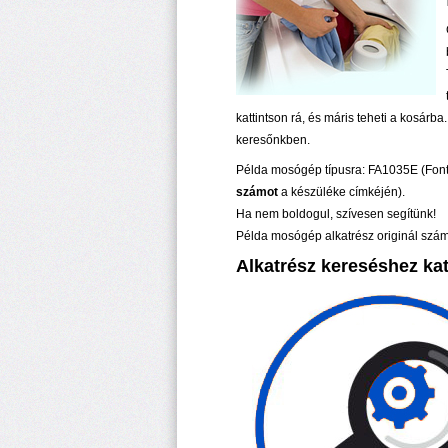
kattintson rá, és máris teheti a kosárb
keresőnkben.
Példa mosógép típusra: FA1035E (Font
számot
a készüléke címkéjén).
Ha nem boldogul, szívesen segítünk!
Példa mosógép alkatrész originál sz
Alkatrész kereséshez katt