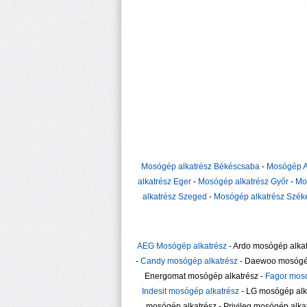
Mosógép alkatrész Békéscsaba
-
Mosógép A
alkatrész Eger
-
Mosógép alkatrész Győr
-
Mo
alkatrész Szeged
-
Mosógép alkatrész Szék
AEG Mosógép alkatrész
- Ardo mosógép alkat
-
Candy mosógép alkatrész
- Daewoo mosógép 
Energomat mosógép alkatrész -
Fagor mosó
Indesit mosógép alkatrész
- LG mosógép alka
mosógép alkatrész - Privileg mosógép alka