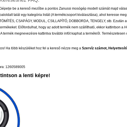
Kereséshez FAQ:
Gépelje be a kereső mezőbe a pontos Zanussi mosógép modell számát majd válassza
baloldalt talál egy kategória listát (A termékcsoport kiválasztása), ahol keresse meg
TÖMÍTÉS, CSAPÁGY, MODUL, CSILLAPÍTÓ, DOBBORDA, TENGELY, stb. Ezután auto
termékeket. Előfordulhat, hogy az adott termék nem szállítható, ekkor kattintson a
H
a. A termék megnevezésre kattintva további infót kaphat a termékről. Természetesen o
os! Ha több készüléket hoz fel a kereső nézze meg a
Szervíz számot, Helyettesí
ámra: 1260589005
intson a lenti képre!