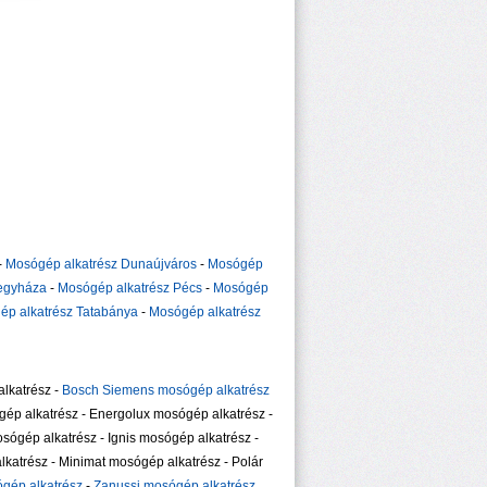
-
Mosógép alkatrész Dunaújváros
-
Mosógép
regyháza
-
Mosógép alkatrész Pécs
-
Mosógép
ép alkatrész Tatabánya
-
Mosógép alkatrész
lkatrész -
Bosch Siemens mosógép alkatrész
gép alkatrész - Energolux mosógép alkatrész -
sógép alkatrész - Ignis mosógép alkatrész -
katrész - Minimat mosógép alkatrész - Polár
gép alkatrész
-
Zanussi mosógép alkatrész