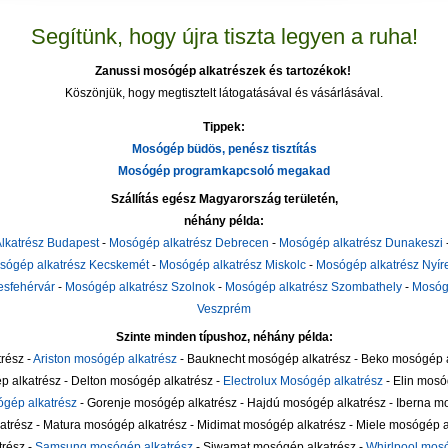
Segítünk, hogy újra tiszta legyen a ruha!
Zanussi mosógép alkatrészek és tartozékok!
Köszönjük, hogy megtisztelt látogatásával és vásárlásával.
Tippek:
Mosógép büdös, penész tisztítás
Mosógép programkapcsoló megakad
Szállítás egész Magyarország területén,
néhány példa:
lkatrész Budapest
-
Mosógép alkatrész Debrecen
-
Mosógép alkatrész Dunakeszi
sógép alkatrész Kecskemét
-
Mosógép alkatrész Miskolc
-
Mosógép alkatrész Nyí
esfehérvár
-
Mosógép alkatrész Szolnok
-
Mosógép alkatrész Szombathely
-
Mosóg
Veszprém
Szinte minden típushoz, néhány példa:
rész -
Ariston mosógép alkatrész
- Bauknecht mosógép alkatrész - Beko mosógép a
alkatrész - Delton mosógép alkatrész -
Electrolux Mosógép alkatrész
- Elin mosó
gép alkatrész
- Gorenje mosógép alkatrész - Hajdú mosógép alkatrész - Iberna mo
trész - Matura mosógép alkatrész - Midimat mosógép alkatrész - Miele mosógép al
trész -
Samsung mosógép alkatrész
- Siwamat mosógép alkatrész -
Whirlpool mosó