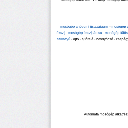
mosógép ajtógumi üstszájgumi
-
mosógép a
ékszíj
-
mosógép ékszíjtárcsa
-
mosógép fűtősz
szivattyú
- ajtó - ajtórelé - befolyócső - csapá
Automata mosógép alkatrész