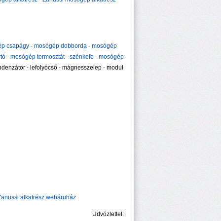
p csapágy
-
mosógép dobborda
-
mosógép
tó
-
mosógép termosztát
-
szénkefe
-
mosógép
kondenzátor - lefolyócső - mágnesszelep - modul
Zanussi alkatrész webáruház
Üdvözlettel: