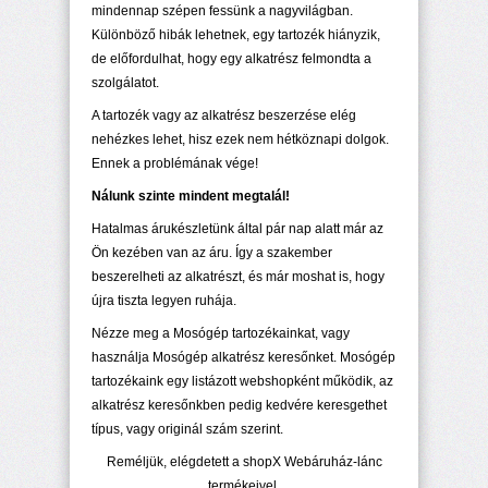
mindennap szépen fessünk a nagyvilágban.
Különböző hibák lehetnek, egy tartozék hiányzik,
de előfordulhat, hogy egy alkatrész felmondta a
szolgálatot.
A tartozék vagy az alkatrész beszerzése elég
nehézkes lehet, hisz ezek nem hétköznapi dolgok.
Ennek a problémának vége!
Nálunk szinte mindent megtalál!
Hatalmas árukészletünk által pár nap alatt már az
Ön kezében van az áru. Így a szakember
beszerelheti az alkatrészt, és már moshat is, hogy
újra tiszta legyen ruhája.
Nézze meg a Mosógép tartozékainkat, vagy
használja Mosógép alkatrész keresőnket. Mosógép
tartozékaink egy listázott webshopként működik, az
alkatrész keresőnkben pedig kedvére keresgethet
típus, vagy originál szám szerint.
Reméljük, elégdetett a shopX Webáruház-lánc
termékeivel.