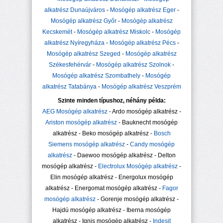
alkatrész Dunaújváros
-
Mosógép alkatrész Eger
-
Mosógép alkatrész Győr
-
Mosógép alkatrész
Kecskemét
-
Mosógép alkatrész Miskolc
-
Mosógép
alkatrész Nyíregyháza
-
Mosógép alkatrész Pécs
-
Mosógép alkatrész Szeged
-
Mosógép alkatrész
Székesfehérvár
-
Mosógép alkatrész Szolnok
-
Mosógép alkatrész Szombathely
-
Mosógép
alkatrész Tatabánya
-
Mosógép alkatrész Veszprém
Szinte minden típushoz, néhány példa:
AEG Mosógép alkatrész
- Ardo mosógép alkatrész -
Ariston mosógép alkatrész
- Bauknecht mosógép
alkatrész - Beko mosógép alkatrész -
Bosch
Siemens mosógép alkatrész
-
Candy mosógép
alkatrész
- Daewoo mosógép alkatrész - Delton
mosógép alkatrész -
Electrolux Mosógép alkatrész
-
Elin mosógép alkatrész - Energolux mosógép
alkatrész - Energomat mosógép alkatrész -
Fagor
mosógép alkatrész
- Gorenje mosógép alkatrész -
Hajdú mosógép alkatrész - Iberna mosógép
alkatrész - Ignis mosógép alkatrész -
Indesit