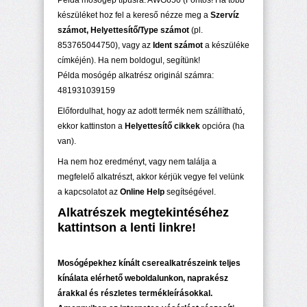
Példa mosógép típusra: AWG650 (Fontos! Ha több
készüléket hoz fel a kereső nézze meg a
Szervíz
számot, Helyettesítő/Type számot
(pl.
853765044750), vagy az
Ident számot
a készüléke
címkéjén). Ha nem boldogul, segítünk!
Példa mosógép alkatrész originál számra:
481931039159
Előfordulhat, hogy az adott termék nem szállítható,
ekkor kattinston a
Helyettesítő cikkek
opcióra (ha
van).
Ha nem hoz eredményt, vagy nem találja a
megfelelő alkatrészt, akkor kérjük vegye fel velünk
a kapcsolatot az
Online Help
segítségével.
Alkatrészek megtekintéséhez
kattintson a lenti linkre!
Mosógépekhez kínált cserealkatrészeink teljes
kínálata elérhető weboldalunkon, naprakész
árakkal és részletes termékleírásokkal.