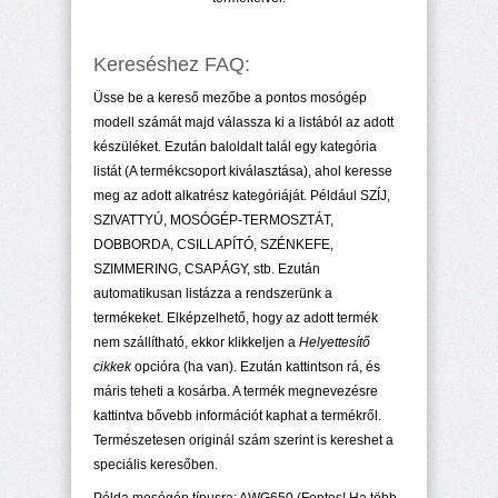
Kereséshez FAQ:
Üsse be a kereső mezőbe a pontos mosógép
modell számát majd válassza ki a listából az adott
készüléket. Ezután baloldalt talál egy kategória
listát (A termékcsoport kiválasztása), ahol keresse
meg az adott alkatrész kategóriáját. Például SZÍJ,
SZIVATTYÚ, MOSÓGÉP-TERMOSZTÁT,
DOBBORDA, CSILLAPÍTÓ, SZÉNKEFE,
SZIMMERING, CSAPÁGY, stb. Ezután
automatikusan listázza a rendszerünk a
termékeket. Elképzelhető, hogy az adott termék
nem szállítható, ekkor klikkeljen a
Helyettesítő
cikkek
opcióra (ha van). Ezután kattintson rá, és
máris teheti a kosárba. A termék megnevezésre
kattintva bővebb információt kaphat a termékről.
Természetesen originál szám szerint is kereshet a
speciális keresőben.