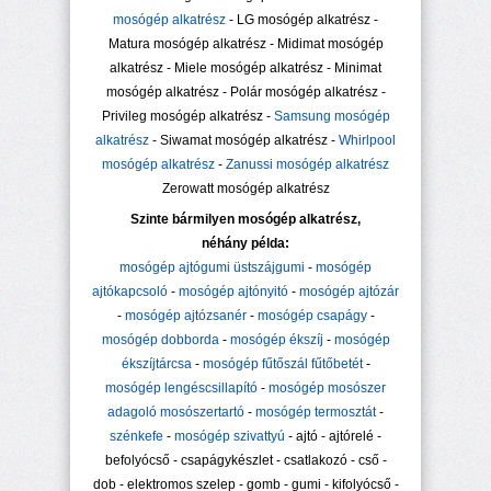
mosógép alkatrész
- LG mosógép alkatrész -
Matura mosógép alkatrész - Midimat mosógép
alkatrész - Miele mosógép alkatrész - Minimat
mosógép alkatrész - Polár mosógép alkatrész -
Privileg mosógép alkatrész -
Samsung mosógép
alkatrész
- Siwamat mosógép alkatrész -
Whirlpool
mosógép alkatrész
-
Zanussi mosógép alkatrész
Zerowatt mosógép alkatrész
Szinte bármilyen mosógép alkatrész,
néhány példa:
mosógép ajtógumi üstszájgumi
-
mosógép
ajtókapcsoló
-
mosógép ajtónyitó
-
mosógép ajtózár
-
mosógép ajtózsanér
-
mosógép csapágy
-
mosógép dobborda
-
mosógép ékszíj
-
mosógép
ékszíjtárcsa
-
mosógép fűtőszál fűtőbetét
-
mosógép lengéscsillapító
-
mosógép mosószer
adagoló mosószertartó
-
mosógép termosztát
-
szénkefe
-
mosógép szivattyú
- ajtó - ajtórelé -
befolyócső - csapágykészlet - csatlakozó - cső -
dob - elektromos szelep - gomb - gumi - kifolyócső -