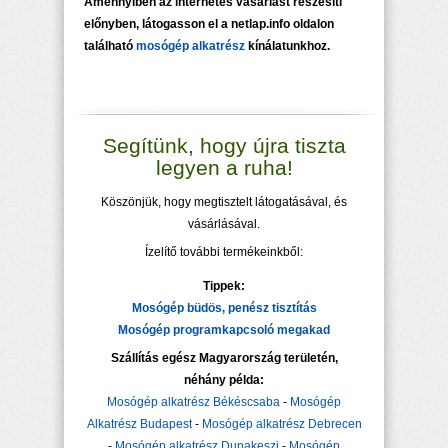
Amennyiben az internetes vásárlást részesíti
előnyben, látogasson el a netlap.info oldalon
található
mosógép alkatrész
kínálatunkhoz.
Segítünk, hogy újra tiszta
legyen a ruha!
Köszönjük, hogy megtisztelt látogatásával, és
vásárlásával.
Ízelítő további termékeinkből:
Tippek:
Mosógép büdös, penész tisztítás
Mosógép programkapcsoló megakad
Szállítás egész Magyarország területén,
néhány példa:
Mosógép alkatrész Békéscsaba
-
Mosógép
Alkatrész Budapest
-
Mosógép alkatrész Debrecen
-
Mosógép alkatrész Dunakeszi
-
Mosógép