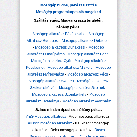
Mosógép büdös, penész tisztítás
Mosógép programkapcsoló megakad
Szállítás egész Magyarország területén,
néhány példa:
Mosógép alkatrész Békéscsaba
-
Mosógép
Alkatrész Budapest
-
Mosógép alkatrész Debrecen
-
Mosógép alkatrész Dunakeszi
-
Mosógép
alkatrész Dunaújváros
-
Mosógép alkatrész Eger
-
Mosógép alkatrész Győr
-
Mosógép alkatrész
Kecskemét
-
Mosógép alkatrész Miskolc
-
Mosógép
alkatrész Nyíregyháza
-
Mosógép alkatrész Pécs
-
Mosógép alkatrész Szeged
-
Mosógép alkatrész
Székesfehérvár
-
Mosógép alkatrész Szolnok
-
Mosógép alkatrész Szombathely
-
Mosógép
alkatrész Tatabánya
-
Mosógép alkatrész Veszprém
Szinte minden típushoz, néhány példa:
AEG Mosógép alkatrész
- Ardo mosógép alkatrész -
Ariston mosógép alkatrész
- Bauknecht mosógép
alkatrész - Beko mosógép alkatrész -
Bosch
Siemens mosógép alkatrész
-
Candy mosógép