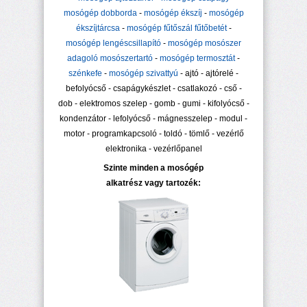
mosógép dobborda
-
mosógép ékszíj
-
mosógép
ékszíjtárcsa
-
mosógép fűtőszál fűtőbetét
-
mosógép lengéscsillapító
-
mosógép mosószer
adagoló mosószertartó
-
mosógép termosztát
-
szénkefe
-
mosógép szivattyú
- ajtó - ajtórelé -
befolyócső - csapágykészlet - csatlakozó - cső -
dob - elektromos szelep - gomb - gumi - kifolyócső -
kondenzátor - lefolyócső - mágnesszelep - modul -
motor - programkapcsoló - toldó - tömlő - vezérlő
elektronika - vezérlőpanel
Szinte minden a mosógép
alkatrész vagy tartozék: