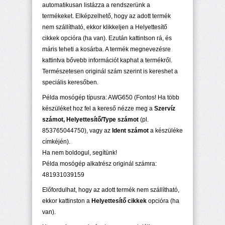
automatikusan listázza a rendszerünk a
termékeket. Elképzelhető, hogy az adott termék
nem szállítható, ekkor klikkeljen a Helyettesítő
cikkek opcióra (ha van). Ezután kattintson rá, és
máris teheti a kosárba. A termék megnevezésre
kattintva bővebb információt kaphat a termékről.
Természetesen originál szám szerint is kereshet a
speciális keresőben.
Példa mosógép típusra: AWG650 (Fontos! Ha több
készüléket hoz fel a kereső nézze meg a
Szervíz
számot, Helyettesítő/Type számot
(pl.
853765044750), vagy az
Ident számot
a készüléke
címkéjén).
Ha nem boldogul, segítünk!
Példa mosógép alkatrész originál számra:
481931039159
Előfordulhat, hogy az adott termék nem szállítható,
ekkor kattinston a
Helyettesítő cikkek
opcióra (ha
van).