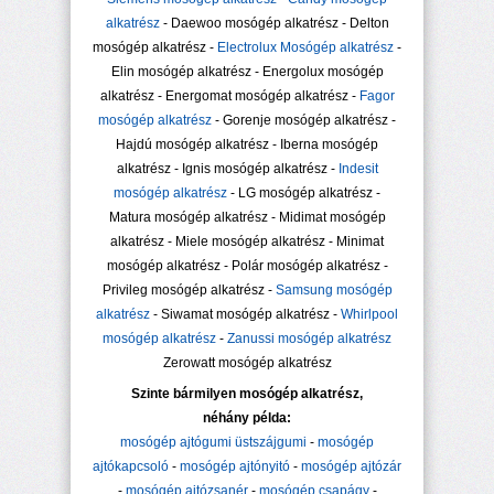
alkatrész
- Daewoo mosógép alkatrész - Delton
mosógép alkatrész -
Electrolux Mosógép alkatrész
-
Elin mosógép alkatrész - Energolux mosógép
alkatrész - Energomat mosógép alkatrész -
Fagor
mosógép alkatrész
- Gorenje mosógép alkatrész -
Hajdú mosógép alkatrész - Iberna mosógép
alkatrész - Ignis mosógép alkatrész -
Indesit
mosógép alkatrész
- LG mosógép alkatrész -
Matura mosógép alkatrész - Midimat mosógép
alkatrész - Miele mosógép alkatrész - Minimat
mosógép alkatrész - Polár mosógép alkatrész -
Privileg mosógép alkatrész -
Samsung mosógép
alkatrész
- Siwamat mosógép alkatrész -
Whirlpool
mosógép alkatrész
-
Zanussi mosógép alkatrész
Zerowatt mosógép alkatrész
Szinte bármilyen mosógép alkatrész,
néhány példa:
mosógép ajtógumi üstszájgumi
-
mosógép
ajtókapcsoló
-
mosógép ajtónyitó
-
mosógép ajtózár
-
mosógép ajtózsanér
-
mosógép csapágy
-