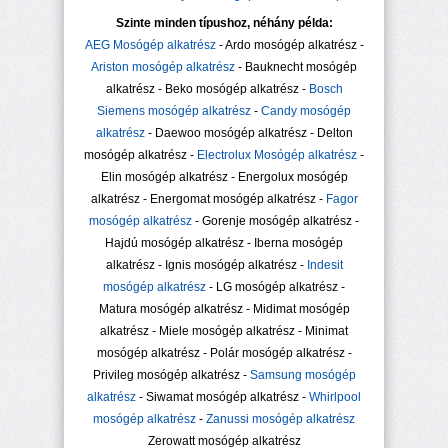
Szinte minden típushoz, néhány példa:
AEG Mosógép alkatrész
- Ardo mosógép alkatrész -
Ariston mosógép alkatrész
- Bauknecht mosógép
alkatrész - Beko mosógép alkatrész -
Bosch
Siemens mosógép alkatrész
-
Candy mosógép
alkatrész
- Daewoo mosógép alkatrész - Delton
mosógép alkatrész -
Electrolux Mosógép alkatrész
-
Elin mosógép alkatrész - Energolux mosógép
alkatrész - Energomat mosógép alkatrész -
Fagor
mosógép alkatrész
- Gorenje mosógép alkatrész -
Hajdú mosógép alkatrész - Iberna mosógép
alkatrész - Ignis mosógép alkatrész -
Indesit
mosógép alkatrész
- LG mosógép alkatrész -
Matura mosógép alkatrész - Midimat mosógép
alkatrész - Miele mosógép alkatrész - Minimat
mosógép alkatrész - Polár mosógép alkatrész -
Privileg mosógép alkatrész -
Samsung mosógép
alkatrész
- Siwamat mosógép alkatrész -
Whirlpool
mosógép alkatrész
-
Zanussi mosógép alkatrész
Zerowatt mosógép alkatrész