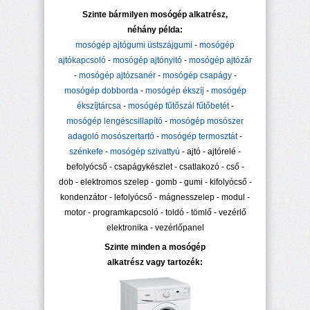
Szinte bármilyen mosógép alkatrész,
néhány példa:
mosógép ajtógumi üstszájgumi
-
mosógép
ajtókapcsoló
-
mosógép ajtónyitó
-
mosógép ajtózár
-
mosógép ajtózsanér
-
mosógép csapágy
-
mosógép dobborda
-
mosógép ékszíj
-
mosógép
ékszíjtárcsa
-
mosógép fűtőszál fűtőbetét
-
mosógép lengéscsillapító
-
mosógép mosószer
adagoló mosószertartó
-
mosógép termosztát
-
szénkefe
-
mosógép szivattyú
- ajtó - ajtórelé -
befolyócső - csapágykészlet - csatlakozó - cső -
dob - elektromos szelep - gomb - gumi - kifolyócső -
kondenzátor - lefolyócső - mágnesszelep - modul -
motor - programkapcsoló - toldó - tömlő - vezérlő
elektronika - vezérlőpanel
Szinte minden a mosógép
alkatrész vagy tartozék: