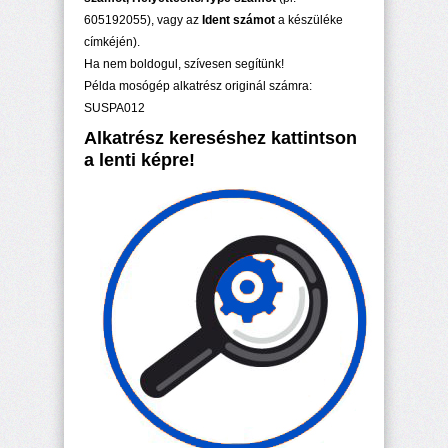
605192055), vagy az
Ident számot
a készüléke
címkéjén).
Ha nem boldogul, szívesen segítünk!
Példa mosógép alkatrész originál számra:
SUSPA012
Alkatrész kereséshez kattintson
a lenti képre!