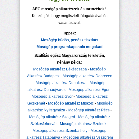
AEG mosógép alkatrészek és tartozékok!
Köszönjük, hogy megtisztelt látogatásával és
vásárlásával.
Tippek:
Mosógép büdös, penész tisztítás
Mosógép programkapcsoló megakad
Szállítás egész Magyarország területén,
néhány példa:
Mosógép alkatrész Békéscsaba
-
Mosógép
Alkatrész Budapest
-
Mosógép alkatrész Debrecen
-
Mosógép alkatrész Dunakeszi
-
Mosógép
alkatrész Dunaújváros
-
Mosógép alkatrész Eger
-
Mosógép alkatrész Győr
-
Mosógép alkatrész
Kecskemét
-
Mosógép alkatrész Miskolc
-
Mosógép
alkatrész Nyíregyháza
-
Mosógép alkatrész Pécs
-
Mosógép alkatrész Szeged
-
Mosógép alkatrész
Székesfehérvár
-
Mosógép alkatrész Szolnok
-
Mosógép alkatrész Szombathely
-
Mosógép
alkatrész Tatabánya
-
Mosógép alkatrész Veszprém