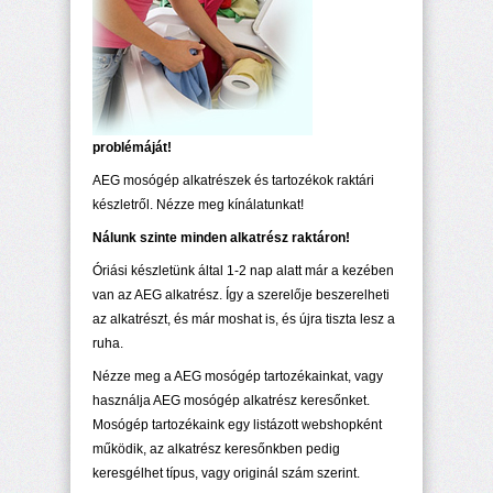
problémáját!
AEG mosógép alkatrészek és tartozékok raktári
készletről. Nézze meg kínálatunkat!
Nálunk szinte minden alkatrész raktáron!
Óriási készletünk által 1-2 nap alatt már a kezében
van az AEG alkatrész. Így a szerelője beszerelheti
az alkatrészt, és már moshat is, és újra tiszta lesz a
ruha.
Nézze meg a AEG mosógép tartozékainkat, vagy
használja AEG mosógép alkatrész keresőnket.
Mosógép tartozékaink egy listázott webshopként
működik, az alkatrész keresőnkben pedig
keresgélhet típus, vagy originál szám szerint.