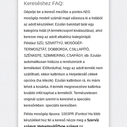
Kereséshez FAQ:
Gépelje be a kereső mezőbe a pontos AEG
mosógép modell számát majd válassza ki a listából
az adott készüléket. Ezután baloldalt talál egy
kategória listát (A termékcsoport kiválasztása), ahol
keresse meg az adott alkatrész kategóriáját.
Például SZÍJ, SZIVATTYÚ, MOSÓGÉP-
TERMOSZTÁT, DOBBORDA, CSILLAPÍTÓ,
SZÉNKEFE, SZIMMERING, CSAPÁGY, stb. Ezután
automatikusan listázza a rendszerünk a
termékeket. Előfordulhat, hogy az adott termék nem
szállítható, ekkor kattintson a
Helyettesítő cikkek
opcióra (ha létezik). Ezután kattintson rá, és máris
teheti a kosárba. A termék megnevezésre kattintva
további infót kaphat a termékről. Természetesen
originál szám szerint is kereshet a speciális
keresőnkben. speciális keresőben.
Példa mosógép típusra: 1003PR (Fontos! Ha több
készüléket hoz fel a kereső nézze meg a
Szervíz
számot, Helyettesítő/Type számot
(pl.