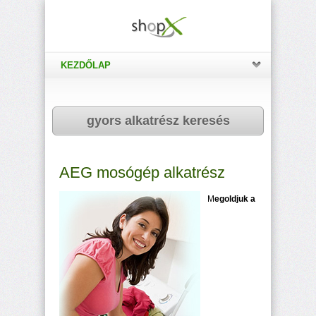
KEZDŐLAP
gyors alkatrész keresés
AEG mosógép alkatrész
M
egoldjuk a