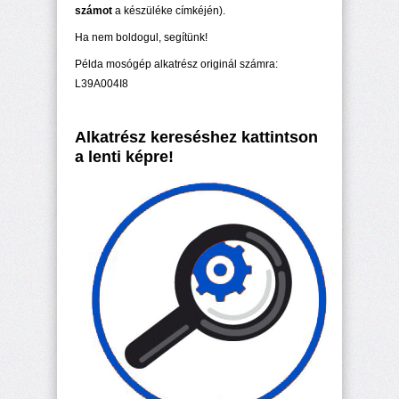
számot
a készüléke címkéjén).
Ha nem boldogul, segítünk!
Példa mosógép alkatrész originál számra:
L39A004I8
Alkatrész kereséshez kattintson
a lenti képre!