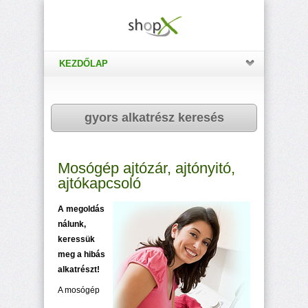
KEZDŐLAP
gyors alkatrész keresés
Mosógép ajtózár, ajtónyitó,
ajtókapcsoló
A megoldás
nálunk,
keressük
meg a hibás
alkatrészt!
A mosógép