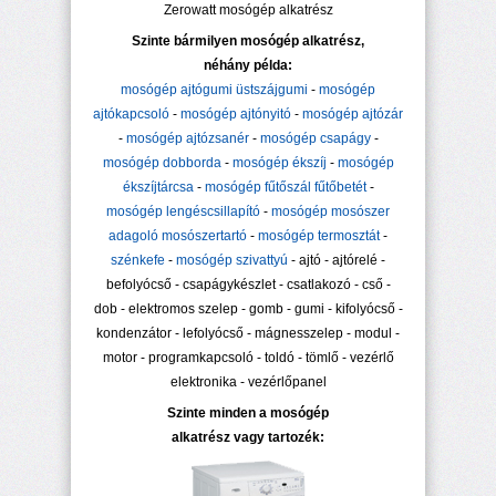
Zerowatt mosógép alkatrész
Szinte bármilyen mosógép alkatrész,
néhány példa:
mosógép ajtógumi üstszájgumi
-
mosógép
ajtókapcsoló
-
mosógép ajtónyitó
-
mosógép ajtózár
-
mosógép ajtózsanér
-
mosógép csapágy
-
mosógép dobborda
-
mosógép ékszíj
-
mosógép
ékszíjtárcsa
-
mosógép fűtőszál fűtőbetét
-
mosógép lengéscsillapító
-
mosógép mosószer
adagoló mosószertartó
-
mosógép termosztát
-
szénkefe
-
mosógép szivattyú
- ajtó - ajtórelé -
befolyócső - csapágykészlet - csatlakozó - cső -
dob - elektromos szelep - gomb - gumi - kifolyócső -
kondenzátor - lefolyócső - mágnesszelep - modul -
motor - programkapcsoló - toldó - tömlő - vezérlő
elektronika - vezérlőpanel
Szinte minden a mosógép
alkatrész vagy tartozék: