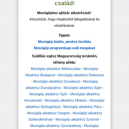
család!
Mosógéphez ajtózár alkatrészek!
Köszönjük, hogy megtisztelt látogatásával és
vásárlásával.
Tippek:
Mosógép büdös, penész tisztítás
Mosógép programkapcsoló megakad
Szállítás egész Magyarország területén,
néhány példa:
Mosógép alkatrész Békéscsaba
-
Mosógép
Alkatrész Budapest
-
Mosógép alkatrész Debrecen
-
Mosógép alkatrész Dunakeszi
-
Mosógép
alkatrész Dunaújváros
-
Mosógép alkatrész Eger
-
Mosógép alkatrész Győr
-
Mosógép alkatrész
Kecskemét
-
Mosógép alkatrész Miskolc
-
Mosógép
alkatrész Nyíregyháza
-
Mosógép alkatrész Pécs
-
Mosógép alkatrész Szeged
-
Mosógép alkatrész
Székesfehérvár
-
Mosógép alkatrész Szolnok
-
Mosógép alkatrész Szombathely
-
Mosógép