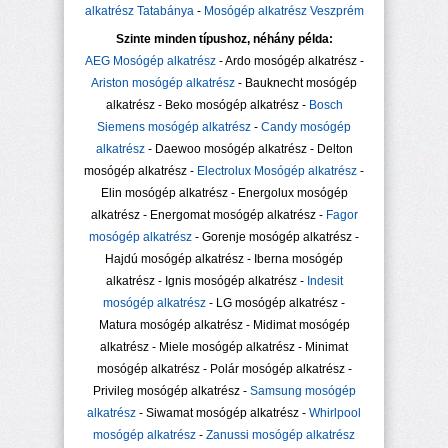
alkatrész Tatabánya
-
Mosógép alkatrész Veszprém
Szinte minden típushoz, néhány példa:
AEG Mosógép alkatrész
- Ardo mosógép alkatrész -
Ariston mosógép alkatrész
- Bauknecht mosógép
alkatrész - Beko mosógép alkatrész -
Bosch
Siemens mosógép alkatrész
-
Candy mosógép
alkatrész
- Daewoo mosógép alkatrész - Delton
mosógép alkatrész -
Electrolux Mosógép alkatrész
-
Elin mosógép alkatrész - Energolux mosógép
alkatrész - Energomat mosógép alkatrész -
Fagor
mosógép alkatrész
- Gorenje mosógép alkatrész -
Hajdú mosógép alkatrész - Iberna mosógép
alkatrész - Ignis mosógép alkatrész -
Indesit
mosógép alkatrész
- LG mosógép alkatrész -
Matura mosógép alkatrész - Midimat mosógép
alkatrész - Miele mosógép alkatrész - Minimat
mosógép alkatrész - Polár mosógép alkatrész -
Privileg mosógép alkatrész -
Samsung mosógép
alkatrész
- Siwamat mosógép alkatrész -
Whirlpool
mosógép alkatrész
-
Zanussi mosógép alkatrész