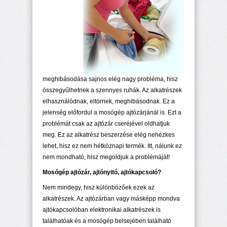
meghibásodása sajnos elég nagy probléma, hisz
összegyűlhetnek a szennyes ruhák. Az alkatrészek
elhasználódnak, eltörnek, meghibásodnak. Ez a
jelenség előfordul a mosógép ajtózárjánál is. Ezt a
problémát csak az ajtózár cseréjével oldhatjuk
meg. Ez az alkatrész beszerzése elég nehézkes
lehet, hisz ez nem hétköznapi termék. Itt, nálunk ez
nem mondható, hisz megoldjuk a problémáját!
Mosógép ajtózár, ajtónyitó, ajtókapcsoló?
Nem mindegy, hisz különbözőek ezek az
alkatrészek. Az ajtózárban vagy másképp mondva
ajtókapcsolóban elektronikai alkatrészek is
találhatóak és a mosógép belsejében található