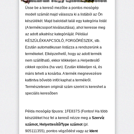
Üsse be a kereső mezőbe a pontos mosógép
modell számát majd válassza ki a listából az Ön
készülékét. Majd baloldalt talál egy kategória listát
(A termékcsoport kiválasztása), ahol keresse meg
az adott alkatrész kategóriáját. Például
KÉSZÜLÉKKAPCSOLÓ, FORGÓRÉSZEK, stb.
Ezután automatikusan listázza a rendszerünk a
termékeket. Elképzelhető, hogy az adott termék
nem szállítható, ekkor klikkeljen a
Helyettesítő
cikkek
opcióra (ha van). Ezután klikkeljen rá, és
máris teheti a kosárba. A termék megnevezésre
kattintva bővebb infót kaphat a termékről.
Természetesen originál szám szerint is kereshet a
speciális keresőben
Példa mosógép típusra: 1FE837S (Fontos! Ha több
készüléket hoz fel a kereső nézze meg a
Szervíz
számot, Helyettesítő/Type számot
(pl.
905111355), pontos végződést vagy az
Ident