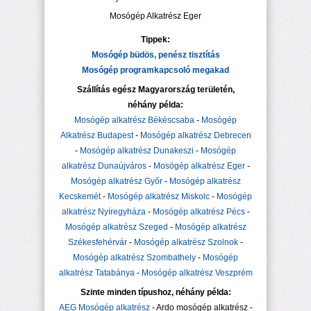
Mosógép Alkatrész Eger
Tippek:
Mosógép büdös, penész tisztítás
Mosógép programkapcsoló megakad
Szállítás egész Magyarország területén,
néhány példa:
Mosógép alkatrész Békéscsaba
-
Mosógép
Alkatrész Budapest
-
Mosógép alkatrész Debrecen
-
Mosógép alkatrész Dunakeszi
-
Mosógép
alkatrész Dunaújváros
-
Mosógép alkatrész Eger
-
Mosógép alkatrész Győr
-
Mosógép alkatrész
Kecskemét
-
Mosógép alkatrész Miskolc
-
Mosógép
alkatrész Nyíregyháza
-
Mosógép alkatrész Pécs
-
Mosógép alkatrész Szeged
-
Mosógép alkatrész
Székesfehérvár
-
Mosógép alkatrész Szolnok
-
Mosógép alkatrész Szombathely
-
Mosógép
alkatrész Tatabánya
-
Mosógép alkatrész Veszprém
Szinte minden típushoz, néhány példa:
AEG Mosógép alkatrész
- Ardo mosógép alkatrész -