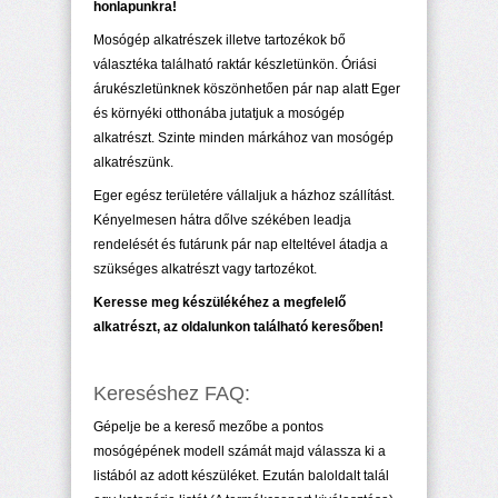
honlapunkra!
Mosógép alkatrészek illetve tartozékok bő
választéka található raktár készletünkön. Óriási
árukészletünknek köszönhetően pár nap alatt Eger
és környéki otthonába jutatjuk a mosógép
alkatrészt. Szinte minden márkához van mosógép
alkatrészünk.
Eger egész területére vállaljuk a házhoz szállítást.
Kényelmesen hátra dőlve székében leadja
rendelését és futárunk pár nap elteltével átadja a
szükséges alkatrészt vagy tartozékot.
Keresse meg készülékéhez a megfelelő
alkatrészt, az oldalunkon található keresőben!
Kereséshez FAQ:
Gépelje be a kereső mezőbe a pontos
mosógépének modell számát majd válassza ki a
listából az adott készüléket. Ezután baloldalt talál