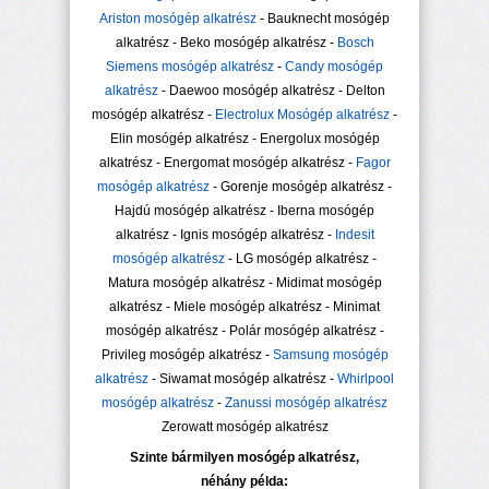
Ariston mosógép alkatrész
- Bauknecht mosógép
alkatrész - Beko mosógép alkatrész -
Bosch
Siemens mosógép alkatrész
-
Candy mosógép
alkatrész
- Daewoo mosógép alkatrész - Delton
mosógép alkatrész -
Electrolux Mosógép alkatrész
-
Elin mosógép alkatrész - Energolux mosógép
alkatrész - Energomat mosógép alkatrész -
Fagor
mosógép alkatrész
- Gorenje mosógép alkatrész -
Hajdú mosógép alkatrész - Iberna mosógép
alkatrész - Ignis mosógép alkatrész -
Indesit
mosógép alkatrész
- LG mosógép alkatrész -
Matura mosógép alkatrész - Midimat mosógép
alkatrész - Miele mosógép alkatrész - Minimat
mosógép alkatrész - Polár mosógép alkatrész -
Privileg mosógép alkatrész -
Samsung mosógép
alkatrész
- Siwamat mosógép alkatrész -
Whirlpool
mosógép alkatrész
-
Zanussi mosógép alkatrész
Zerowatt mosógép alkatrész
Szinte bármilyen mosógép alkatrész,
néhány példa: