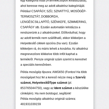
egy kategória listát (A termékcsoport kiválasztása),
ahol keresse meg az adott alkatrész kategóriáját.
Például CSAPÁGY, SZÍJ, SZIVATTYÚ, MOSÓGÉP-
TERMOSZTÁT, DOBBORDA,
LENGÉSCSILLAPÍTÓ, SZÉNKEFE, SZIMMERING,
CSAPÁGY stb. Ezután automatán lelistázza a
rendszerünk a z alkatrészeket. Előfordulhat, hogy
az adott termék nem szállítható, ekkor klikkeljen a
Helyettesítő cikkek
opcióra (ha van). Ezután
klikkeljen rá, és máris teheti a kosárba. Az alkatrész
megnevezésre klikkelve több infót kaphat a
termékről. Persze originál szám szerint is kereshet
a speciális keresőnben.
Példa mosógép típusra: AWG650 (Fontos! Ha több
mosógépet hoz fel a kereső nézze meg a
Szervíz
számot, Helyettesítő/Type számot
(pl.
853765044750), vagy az
Ident számot
a készüléke
címkéjén). Ha nem boldogul, segítünk!
Példa mosógép alkatrész originál számra:
481931039159