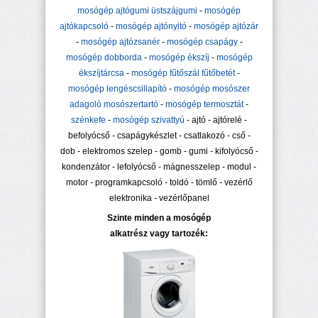
mosógép ajtógumi üstszájgumi
-
mosógép
ajtókapcsoló
-
mosógép ajtónyitó
-
mosógép ajtózár
-
mosógép ajtózsanér
-
mosógép csapágy
-
mosógép dobborda
-
mosógép ékszíj
-
mosógép
ékszíjtárcsa
-
mosógép fűtőszál fűtőbetét
-
mosógép lengéscsillapító
-
mosógép mosószer
adagoló mosószertartó
-
mosógép termosztát
-
szénkefe
-
mosógép szivattyú
- ajtó - ajtórelé -
befolyócső - csapágykészlet - csatlakozó - cső -
dob - elektromos szelep - gomb - gumi - kifolyócső -
kondenzátor - lefolyócső - mágnesszelep - modul -
motor - programkapcsoló - toldó - tömlő - vezérlő
elektronika - vezérlőpanel
Szinte minden a mosógép
alkatrész vagy tartozék: