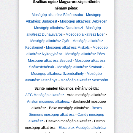
Szállítás egész Magyarország területén,
néhány példa:
Mosógép alkatrész Békéscsaba
-
Mosógép
Alkatrész Budapest
-
Mosógép alkatrész Debrecen
-
Mosógép alkatrész Dunakeszi
-
Mosógép
alkatrész Dunaújváros
-
Mosógép alkatrész Eger
-
Mosógép alkatrész Győr
-
Mosógép alkatrész
Kecskemét
-
Mosógép alkatrész Miskolc
-
Mosógép
alkatrész Nyíregyháza
-
Mosógép alkatrész Pécs
-
Mosógép alkatrész Szeged
-
Mosógép alkatrész
Székesfehérvár
-
Mosógép alkatrész Szolnok
-
Mosógép alkatrész Szombathely
-
Mosógép
alkatrész Tatabánya
-
Mosógép alkatrész Veszprém
Szinte minden típushoz, néhány példa:
AEG Mosógép alkatrész
- Ardo mosógép alkatrész -
Ariston mosógép alkatrész
- Bauknecht mosógép
alkatrész - Beko mosógép alkatrész -
Bosch
Siemens mosógép alkatrész
-
Candy mosógép
alkatrész
- Daewoo mosógép alkatrész - Delton
mosógép alkatrész -
Electrolux Mosógép alkatrész
-