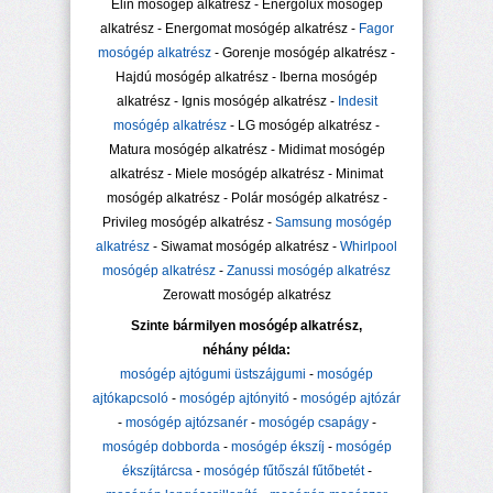
Elin mosógép alkatrész - Energolux mosógép
alkatrész - Energomat mosógép alkatrész -
Fagor
mosógép alkatrész
- Gorenje mosógép alkatrész -
Hajdú mosógép alkatrész - Iberna mosógép
alkatrész - Ignis mosógép alkatrész -
Indesit
mosógép alkatrész
- LG mosógép alkatrész -
Matura mosógép alkatrész - Midimat mosógép
alkatrész - Miele mosógép alkatrész - Minimat
mosógép alkatrész - Polár mosógép alkatrész -
Privileg mosógép alkatrész -
Samsung mosógép
alkatrész
- Siwamat mosógép alkatrész -
Whirlpool
mosógép alkatrész
-
Zanussi mosógép alkatrész
Zerowatt mosógép alkatrész
Szinte bármilyen mosógép alkatrész,
néhány példa:
mosógép ajtógumi üstszájgumi
-
mosógép
ajtókapcsoló
-
mosógép ajtónyitó
-
mosógép ajtózár
-
mosógép ajtózsanér
-
mosógép csapágy
-
mosógép dobborda
-
mosógép ékszíj
-
mosógép
ékszíjtárcsa
-
mosógép fűtőszál fűtőbetét
-